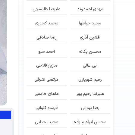
مهدی احمدوند
علیرضا طلیسچی
مجید خراطها
محمد کجوری
افشین آذری
رضا صادقی
محسن یگانه
احمد سلو
ابی عالی
مازیار فلاحی
رحیم شهریاری
مرتضی اشرفی
علیرضا رحیم پور
ماهان خادمی
رضا یزدانی
فرشاد کلوانی
محسن ابراهیم زاده
مجید یحیایی