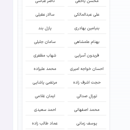
محسن یاحقی
ناصر عباسی
علی عبدالمالکی
سالار عقیلی
بنیامین بهادری
پازل بند
بهنام علمشاهی
سامان جلیلی
فریدون آسرایی
شهاب مظفری
احسان خواجه امیری
محمد علیزاده
حجت اشرف زاده
مرتضی پاشایی
تورال صدالی
ایمان غلامی
محمد اصفهانی
احمد سعیدی
یوسف زمانی
عماد طالب زاده