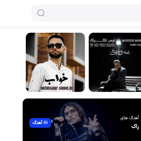
آهنگ های
81 آهنگ
راک