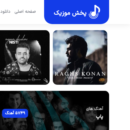
صفحه اصلی
دانلود
پخش موزیک
آهنگ های
5749 آهنگ
پاپ