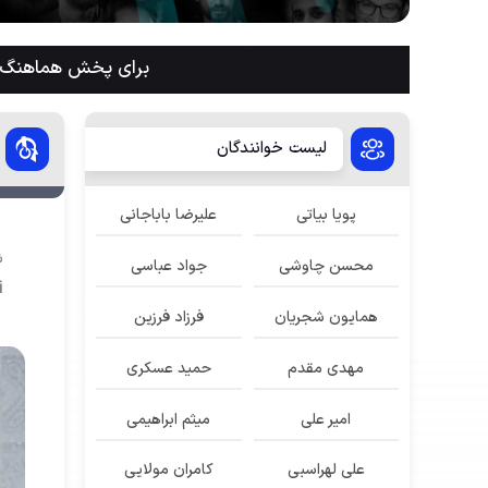
برای پخش هماهنگ م
لیست خوانندگان
پویا بیاتی
علیرضا باباجانی
ش
محسن چاوشی
جواد عباسی
i
همایون شجریان
فرزاد فرزین
مهدی مقدم
حمید عسکری
امیر علی
میثم ابراهیمی
علی لهراسبی
کامران مولایی