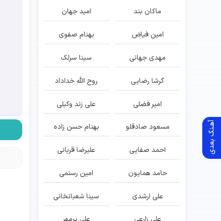
ماکان بند
امید جهان
امین فیاض
بهنام صفوی
مهدی جهانی
سینا سرلک
گرشا رضایی
روح الله خداداد
امیر فضلی
علی زند وکیلی
آهـنگ بعدی
مسعود صادقلو
بهنام حسن زاده
احمد صفایی
علیرضا قربانی
حامد همایون
امین رستمی
علی ارشدی
سینا شعبانخانی
علی زارعی
علی پرمهر