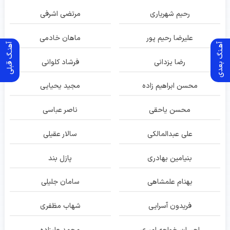
رحیم شهریاری
مرتضی اشرفی
علیرضا رحیم پور
ماهان خادمی
آهـنگ بعدی
آهنـگ قبلی
رضا یزدانی
فرشاد کلوانی
محسن ابراهیم زاده
مجید یحیایی
محسن یاحقی
ناصر عباسی
علی عبدالمالکی
سالار عقیلی
بنیامین بهادری
پازل بند
بهنام علمشاهی
سامان جلیلی
فریدون آسرایی
شهاب مظفری