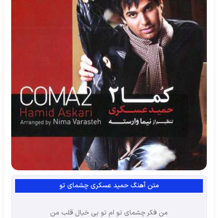
متن آهنگ حمید عسکری چشمای تو
من فکر چشمای تو ام تو بی خیال قلب من