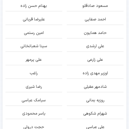
مسعود صادقلو
بهنام حسن زاده
احمد صفایی
علیرضا قربانی
حامد همایون
امین رستمی
علی ارشدی
سینا شعبانخانی
علی زارعی
علی پرمهر
اوزیر مهدی زاده
راغب
شادمهر عقیلی
رضا شیری
روزبه بمانی
سیامک عباسی
شهرام شکوهی
یاسر محمودی
علی عباسی
حجت درولی