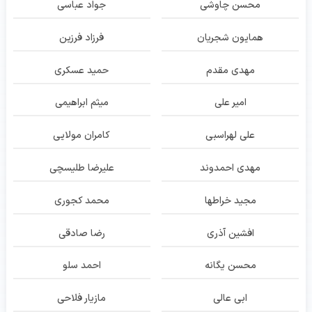
محسن چاوشی
جواد عباسی
همایون شجریان
فرزاد فرزین
مهدی مقدم
حمید عسکری
امیر علی
میثم ابراهیمی
علی لهراسبی
کامران مولایی
مهدی احمدوند
علیرضا طلیسچی
مجید خراطها
محمد کجوری
افشین آذری
رضا صادقی
محسن یگانه
احمد سلو
ابی عالی
مازیار فلاحی