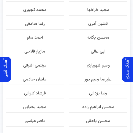
مجید خراطها
محمد کجوری
افشین آذری
رضا صادقی
محسن یگانه
احمد سلو
ابی عالی
مازیار فلاحی
آهـنگ بعدی
آهنـگ قبلی
رحیم شهریاری
مرتضی اشرفی
علیرضا رحیم پور
ماهان خادمی
رضا یزدانی
فرشاد کلوانی
محسن ابراهیم زاده
مجید یحیایی
محسن یاحقی
ناصر عباسی