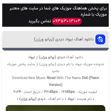
برای پخش هماهنگ موزیک های شما در سایت های معتبر
موزیک با شماره
تماس بگیرید
09353013103
دانلود آهنگ نیواد دیدی (پیانو ورژن)
دانلود آهنگ
دیدی (پیانو ورژن)
از
نیواد
شنونده موزیک نیواد با نام دیدی (پیانو ورژن) از سایت
پخش موزیک
باشید
Download New Music
Nivad
With The Name
Didi (Piano
Version)
کیفیت موزیک :
320Kbps – 128Kbps
/ تاریخ انتشار :
2024
» نام هنرمند :
نیواد
« » نام آهنگ :
دیدی (پیانو ورژن)
«