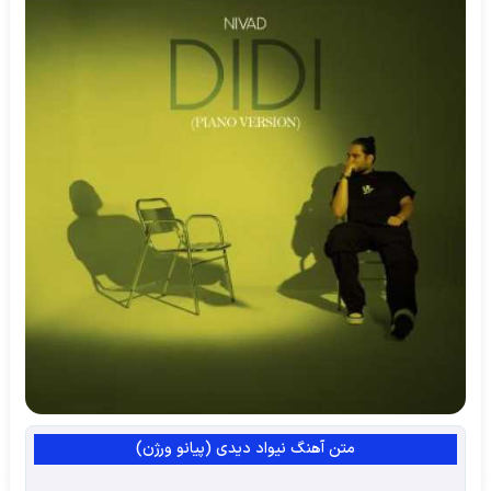
متن آهنگ نیواد دیدی (پیانو ورژن)