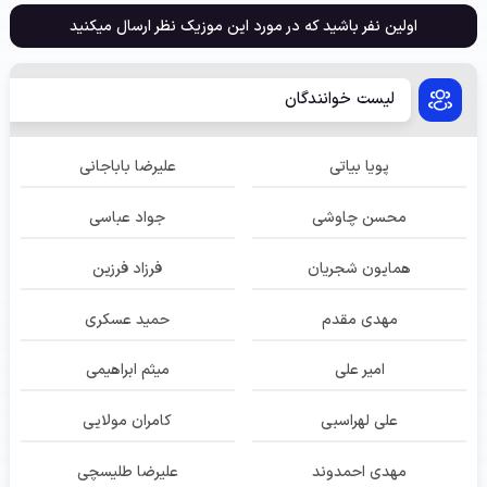
اولین نفر باشید که در مورد این موزیک نظر ارسال میکنید
لیست خوانندگان
پویا بیاتی
علیرضا باباجانی
محسن چاوشی
جواد عباسی
همایون شجریان
فرزاد فرزین
مهدی مقدم
حمید عسکری
امیر علی
میثم ابراهیمی
علی لهراسبی
کامران مولایی
مهدی احمدوند
علیرضا طلیسچی