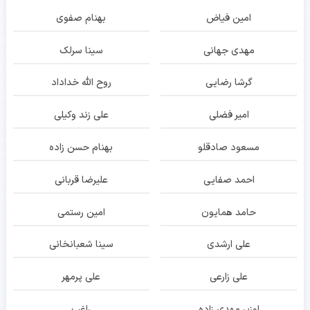
امین فیاض
بهنام صفوی
مهدی جهانی
سینا سرلک
گرشا رضایی
روح الله خداداد
امیر فضلی
علی زند وکیلی
مسعود صادقلو
بهنام حسن زاده
احمد صفایی
علیرضا قربانی
حامد همایون
امین رستمی
علی ارشدی
سینا شعبانخانی
علی زارعی
علی پرمهر
اوزیر مهدی زاده
راغب