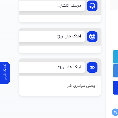
درصف انتشار...
آهنگ های ویژه
آهنـگ قبلی
لینک های ویژه
پخش سراسری آثار