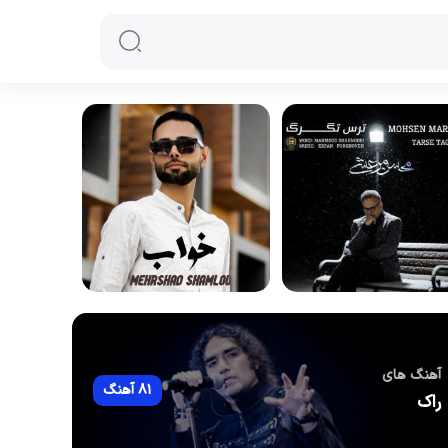
آهنگ های
81 آهنگ
راک