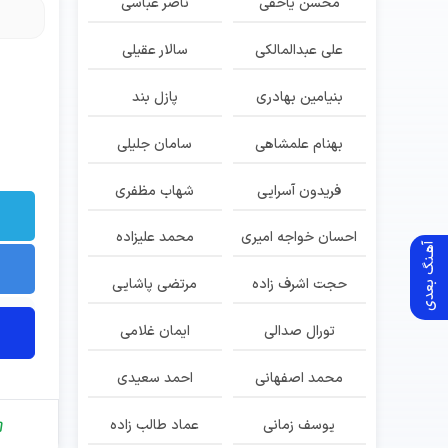
محسن یاحقی
ناصر عباسی
علی عبدالمالکی
سالار عقیلی
بنیامین بهادری
پازل بند
بهنام علمشاهی
سامان جلیلی
فریدون آسرایی
شهاب مظفری
احسان خواجه امیری
محمد علیزاده
آهـنگ بعدی
حجت اشرف زاده
مرتضی پاشایی
تورال صدالی
ایمان غلامی
محمد اصفهانی
احمد سعیدی
یوسف زمانی
عماد طالب زاده