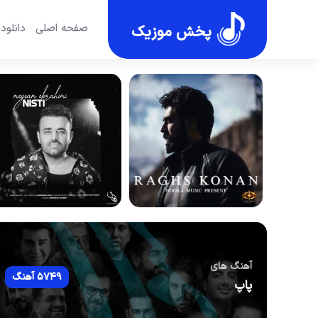
صفحه اصلی
دانلود
پخش موزیک
آهنگ های
5749 آهنگ
پاپ