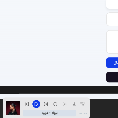
ال
نیواد - غریبه
00:00