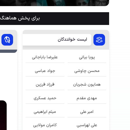
برای پخش هماهنگ م
لیست خوانندگان
پویا بیاتی
علیرضا باباجانی
محسن چاوشی
جواد عباسی
همایون شجریان
فرزاد فرزین
مهدی مقدم
حمید عسکری
امیر علی
میثم ابراهیمی
علی لهراسبی
کامران مولایی