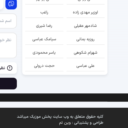
اوزیر مهدی زاده
راغب
شادمهر عقیلی
رضا شیری
روزبه بمانی
سیامک عباسی
شهرام شکوهی
یاسر محمودی
علی عباسی
حجت درولی
نظر
کلیه حقوق متعلق به وب سایت پخش موزیک میباشد
طراحی و پشتیبانی :
وین تم