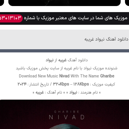
وزیک های شما در سایت های معتبر موزیک با شماره
53013103
دانلود آهنگ نیواد غریبه
دانلود آهنگ
غریبه
از
نیواد
شنونده موزیک نیواد با نام غریبه از سایت
پخش موزیک
باشید
Download New Music
Nivad
With The Name
Gharibe
کیفیت موزیک :
320Kbps – 128Kbps
/ تاریخ انتشار :
2024
» نام هنرمند :
نیواد
« » نام آهنگ :
غریبه
«