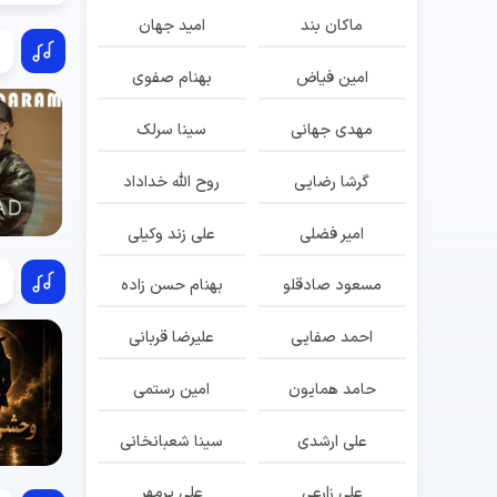
ماکان بند
امید جهان
امین فیاض
بهنام صفوی
مهدی جهانی
سینا سرلک
گرشا رضایی
روح الله خداداد
امیر فضلی
علی زند وکیلی
مسعود صادقلو
بهنام حسن زاده
احمد صفایی
علیرضا قربانی
حامد همایون
امین رستمی
علی ارشدی
سینا شعبانخانی
علی زارعی
علی پرمهر