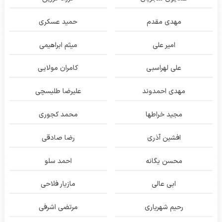
مهدی مقدم
حمید عسکری
امیر علی
میثم ابراهیمی
علی لهراسبی
کامران مولایی
مهدی احمدوند
علیرضا طلیسچی
مجید خراطها
محمد کجوری
افشین آذری
رضا صادقی
محسن یگانه
احمد سلو
ابی عالی
مازیار فلاحی
رحیم شهریاری
مرتضی اشرفی