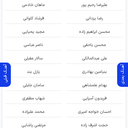
علیرضا رحیم پور
ماهان خادمی
رضا یزدانی
فرشاد کلوانی
محسن ابراهیم زاده
مجید یحیایی
محسن یاحقی
ناصر عباسی
علی عبدالمالکی
سالار عقیلی
آهـنگ بعدی
آهنـگ قبلی
بنیامین بهادری
پازل بند
بهنام علمشاهی
سامان جلیلی
فریدون آسرایی
شهاب مظفری
احسان خواجه امیری
محمد علیزاده
حجت اشرف زاده
مرتضی پاشایی