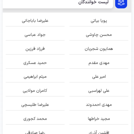
لیست خوانندگان
پویا بیاتی
علیرضا باباجانی
محسن چاوشی
جواد عباسی
همایون شجریان
فرزاد فرزین
مهدی مقدم
حمید عسکری
امیر علی
میثم ابراهیمی
علی لهراسبی
کامران مولایی
مهدی احمدوند
علیرضا طلیسچی
مجید خراطها
محمد کجوری
افشین آذری
رضا صادقی