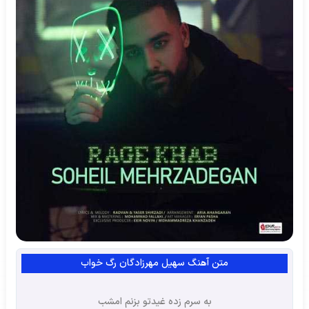
متن آهنگ سهیل مهرزادگان رگ خواب
به سرم زده غیدتو بزنم امشب