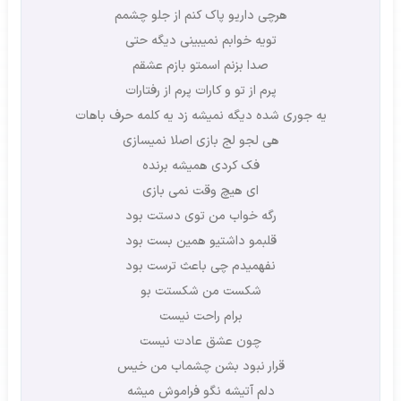
هرچی داریو پاک کنم از جلو چشمم
تویه خوابم نمیبینی دیگه حتی
صدا بزنم اسمتو بازم عشقم
پرم از تو و کارات پرم از رفتارات
یه جوری شده دیگه نمیشه زد یه کلمه حرف باهات
هی لجو لج بازی اصلا نمیسازی
فک کردی همیشه برنده
ای هیچ وقت نمی بازی
رگه خواب من توی دستت بود
قلبمو داشتیو همین بست بود
نفهمیدم چی باعث ترست بود
شکست من شکستت بو
برام راحت نیست
چون عشق عادت نیست
قرار نبود بشن چشماب من خیس
دلم آتیشه نگو فراموش میشه