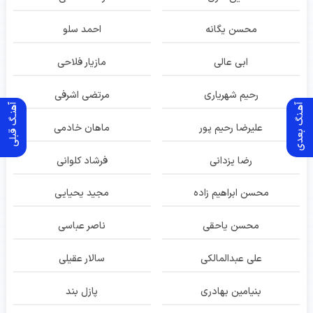
محسن یگانه
احمد سلو
ابی عالی
مازیار فلاحی
رحیم شهریاری
مرتضی اشرفی
آهـنگ بعدی
آهنـگ قبلی
علیرضا رحیم پور
ماهان خادمی
رضا یزدانی
فرشاد کلوانی
محسن ابراهیم زاده
مجید یحیایی
محسن یاحقی
ناصر عباسی
علی عبدالمالکی
سالار عقیلی
بنیامین بهادری
پازل بند