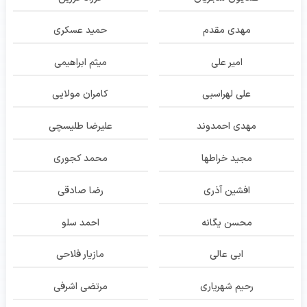
مهدی مقدم
حمید عسکری
امیر علی
میثم ابراهیمی
علی لهراسبی
کامران مولایی
مهدی احمدوند
علیرضا طلیسچی
مجید خراطها
محمد کجوری
افشین آذری
رضا صادقی
محسن یگانه
احمد سلو
ابی عالی
مازیار فلاحی
رحیم شهریاری
مرتضی اشرفی