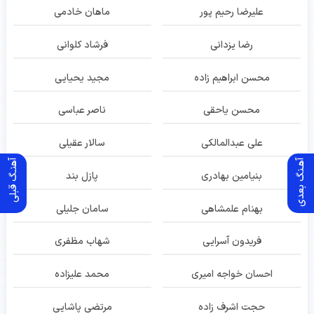
علیرضا رحیم پور
ماهان خادمی
رضا یزدانی
فرشاد کلوانی
محسن ابراهیم زاده
مجید یحیایی
محسن یاحقی
ناصر عباسی
علی عبدالمالکی
سالار عقیلی
آهـنگ بعدی
آهنـگ قبلی
بنیامین بهادری
پازل بند
بهنام علمشاهی
سامان جلیلی
فریدون آسرایی
شهاب مظفری
احسان خواجه امیری
محمد علیزاده
حجت اشرف زاده
مرتضی پاشایی