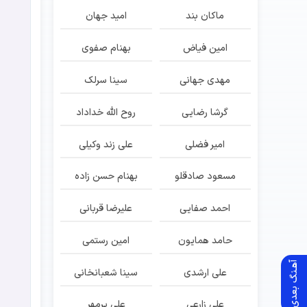
ماکان بند
امید جهان
امین فیاض
بهنام صفوی
مهدی جهانی
سینا سرلک
گرشا رضایی
روح الله خداداد
امیر فضلی
علی زند وکیلی
مسعود صادقلو
بهنام حسن زاده
احمد صفایی
علیرضا قربانی
حامد همایون
امین رستمی
آهـنگ بعدی
علی ارشدی
سینا شعبانخانی
علی زارعی
علی پرمهر