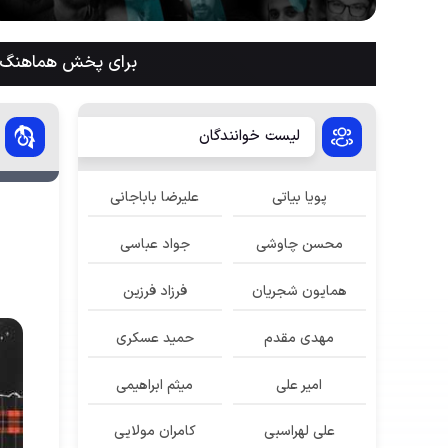
برای پخش هماهنگ م
لیست خوانندگان
پویا بیاتی
علیرضا باباجانی
محسن چاوشی
جواد عباسی
همایون شجریان
فرزاد فرزین
مهدی مقدم
حمید عسکری
امیر علی
میثم ابراهیمی
علی لهراسبی
کامران مولایی