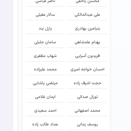
محسن یاحقی
ناصر عباسی
علی عبدالمالکی
سالار عقیلی
بنیامین بهادری
پازل بند
بهنام علمشاهی
سامان جلیلی
فریدون آسرایی
شهاب مظفری
احسان خواجه امیری
محمد علیزاده
حجت اشرف زاده
مرتضی پاشایی
تورال صدالی
ایمان غلامی
محمد اصفهانی
احمد سعیدی
یوسف زمانی
عماد طالب زاده