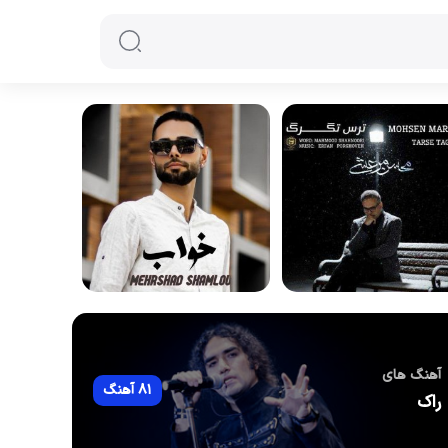
آهنگ های
81 آهنگ
راک