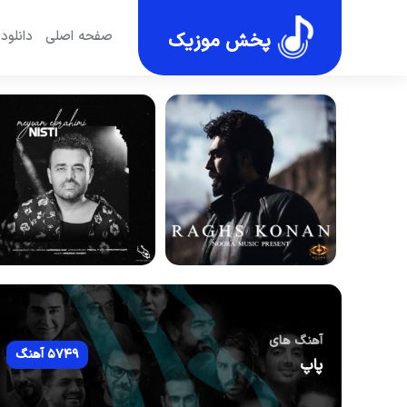
صفحه اصلی
دانلود
پخش موزیک
آهنگ های
5749 آهنگ
پاپ