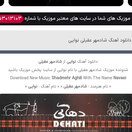
وزیک های شما در سایت های معتبر موزیک با شماره
53013103
دانلود آهنگ شادمهر عقیلی نوایی
دانلود آهنگ
نوایی
از
شادمهر عقیلی
شنونده موزیک شادمهر عقیلی با نام نوایی از سایت
پخش موزیک
باشید
Download New Music
Shadmehr Aghili
With The Name
Navaei
» نام هنرمند :
شادمهر عقیلی
« » نام آهنگ :
نوایی
«