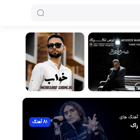
آهنگ های
81 آهنگ
راک