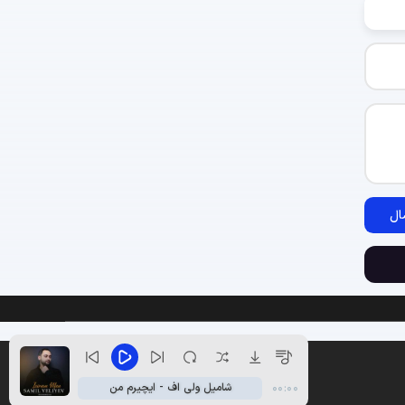
ال
شامیل ولی اف - ایچیرم من
00:00