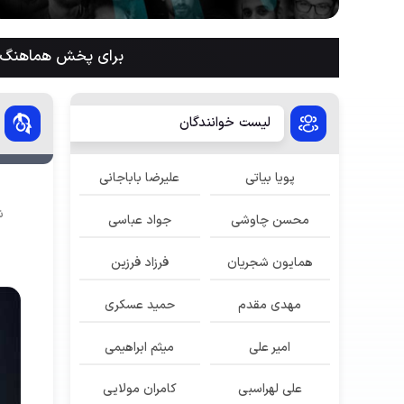
برای پخش هماهنگ م
لیست خوانندگان
پویا بیاتی
علیرضا باباجانی
ش
محسن چاوشی
جواد عباسی
همایون شجریان
فرزاد فرزین
مهدی مقدم
حمید عسکری
امیر علی
میثم ابراهیمی
علی لهراسبی
کامران مولایی