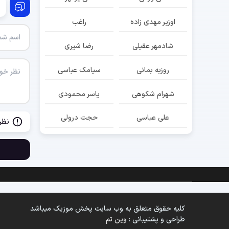
اوزیر مهدی زاده
راغب
شادمهر عقیلی
رضا شیری
روزبه بمانی
سیامک عباسی
شهرام شکوهی
یاسر محمودی
علی عباسی
حجت درولی
نظر
کلیه حقوق متعلق به وب سایت پخش موزیک میباشد
طراحی و پشتیبانی :
وین تم