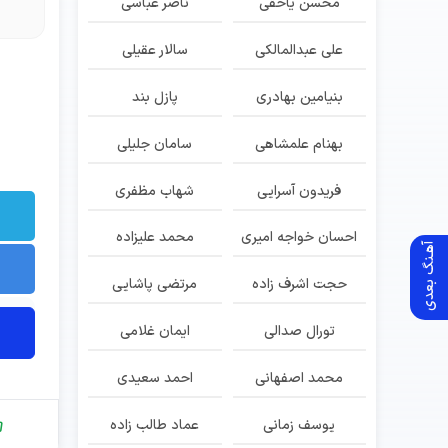
محسن یاحقی
ناصر عباسی
علی عبدالمالکی
سالار عقیلی
بنیامین بهادری
پازل بند
بهنام علمشاهی
سامان جلیلی
فریدون آسرایی
شهاب مظفری
احسان خواجه امیری
محمد علیزاده
آهـنگ بعدی
حجت اشرف زاده
مرتضی پاشایی
تورال صدالی
ایمان غلامی
محمد اصفهانی
احمد سعیدی
یوسف زمانی
عماد طالب زاده