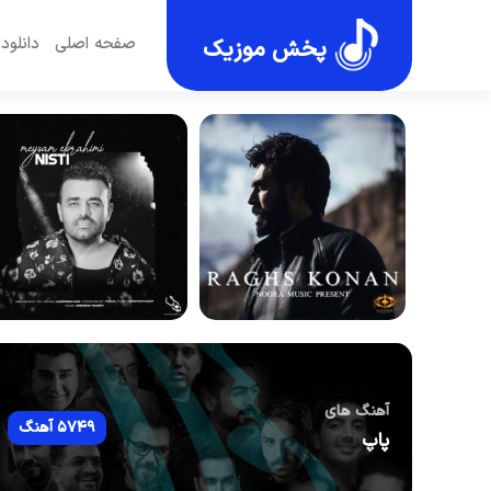
صفحه اصلی
دانلود
پخش موزیک
آهنگ های
5749 آهنگ
پاپ