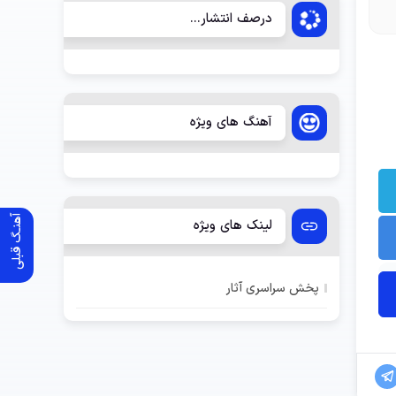
درصف انتشار...
آهنگ های ویژه
آهنـگ قبلی
لینک های ویژه
پخش سراسری آثار