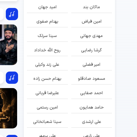
ماکان بند
امید جهان
امین فیاض
بهنام صفوی
مهدی جهانی
سینا سرلک
گرشا رضایی
روح الله خداداد
امیر فضلی
علی زند وکیلی
مسعود صادقلو
بهنام حسن زاده
احمد صفایی
علیرضا قربانی
حامد همایون
امین رستمی
علی ارشدی
سینا شعبانخانی
علی زارعی
علی پرمهر