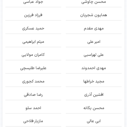
محسن چاوشی
جواد عباسی
همایون شجریان
فرزاد فرزین
مهدی مقدم
حمید عسکری
امیر علی
میثم ابراهیمی
علی لهراسبی
کامران مولایی
مهدی احمدوند
علیرضا طلیسچی
مجید خراطها
محمد کجوری
افشین آذری
رضا صادقی
محسن یگانه
احمد سلو
ابی عالی
مازیار فلاحی