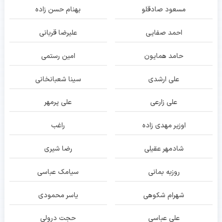
مسعود صادقلو
بهنام حسن زاده
احمد صفایی
علیرضا قربانی
حامد همایون
امین رستمی
علی ارشدی
سینا شعبانخانی
علی زارعی
علی پرمهر
اوزیر مهدی زاده
راغب
شادمهر عقیلی
رضا شیری
روزبه بمانی
سیامک عباسی
شهرام شکوهی
یاسر محمودی
علی عباسی
حجت درولی