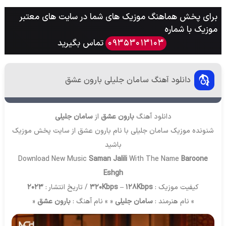
برای پخش هماهنگ موزیک های شما در سایت های معتبر
موزیک با شماره
تماس بگیرید
09353013103
دانلود آهنگ سامان جلیلی بارون عشق
دانلود آهنگ
بارون عشق
از
سامان جلیلی
شنونده موزیک سامان جلیلی با نام بارون عشق از سایت
پخش موزیک
باشید
Download New Music
Saman Jalili
With The Name
Baroone
Eshgh
کیفیت موزیک :
320Kbps – 128Kbps
/ تاریخ انتشار :
2023
» نام هنرمند :
سامان جلیلی
« » نام آهنگ :
بارون عشق
«