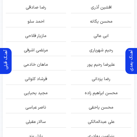
افشین آذری
رضا صادقی
محسن یگانه
احمد سلو
ابی عالی
مازیار فلاحی
رحیم شهریاری
مرتضی اشرفی
آهـنگ بعدی
آهنـگ قبلی
علیرضا رحیم پور
ماهان خادمی
رضا یزدانی
فرشاد کلوانی
محسن ابراهیم زاده
مجید یحیایی
محسن یاحقی
ناصر عباسی
علی عبدالمالکی
سالار عقیلی
بنیامین بهادری
پازل بند