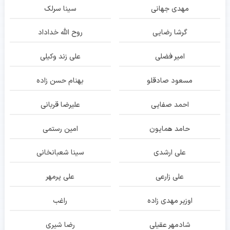
مهدی جهانی
سینا سرلک
گرشا رضایی
روح الله خداداد
امیر فضلی
علی زند وکیلی
مسعود صادقلو
بهنام حسن زاده
احمد صفایی
علیرضا قربانی
حامد همایون
امین رستمی
علی ارشدی
سینا شعبانخانی
علی زارعی
علی پرمهر
اوزیر مهدی زاده
راغب
شادمهر عقیلی
رضا شیری