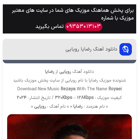
برای پخش هماهنگ موزیک های شما در سایت های معتبر
موزیک با شماره
تماس بگیرید
09353013103
دانلود آهنگ رضایا رویایی
دانلود آهنگ
رویایی
از
رضایا
شنونده موزیک رضایا با نام رویایی از سایت
پخش موزیک
باشید
Download New Music
Rezaya
With The Name
Royaei
کیفیت موزیک :
320Kbps – 128Kbps
/ تاریخ انتشار :
2024
» نام هنرمند :
رضایا
« » نام آهنگ :
رویایی
«