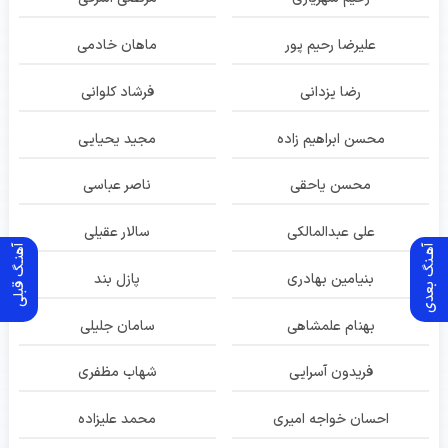
علیرضا رحیم پور
ماهان خادمی
رضا یزدانی
فرشاد کلوانی
محسن ابراهیم زاده
مجید یحیایی
محسن یاحقی
ناصر عباسی
علی عبدالمالکی
سالار عقیلی
آهـنگ بعدی
آهنـگ قبلی
بنیامین بهادری
پازل بند
بهنام علمشاهی
سامان جلیلی
فریدون آسرایی
شهاب مظفری
احسان خواجه امیری
محمد علیزاده