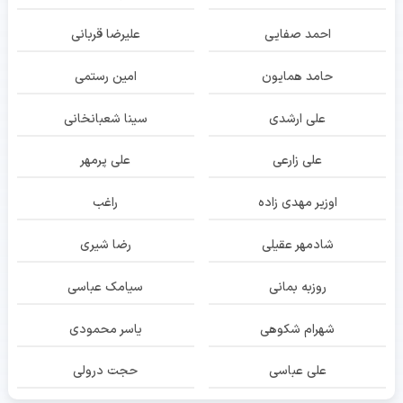
احمد صفایی
علیرضا قربانی
حامد همایون
امین رستمی
علی ارشدی
سینا شعبانخانی
علی زارعی
علی پرمهر
اوزیر مهدی زاده
راغب
شادمهر عقیلی
رضا شیری
روزبه بمانی
سیامک عباسی
شهرام شکوهی
یاسر محمودی
علی عباسی
حجت درولی