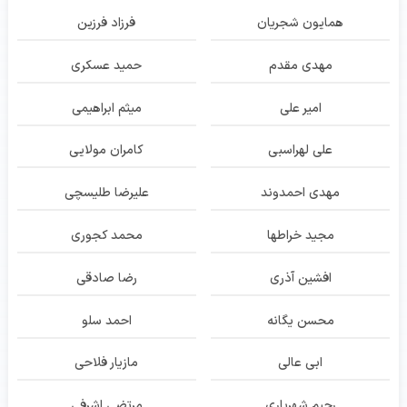
همایون شجریان
فرزاد فرزین
مهدی مقدم
حمید عسکری
امیر علی
میثم ابراهیمی
علی لهراسبی
کامران مولایی
مهدی احمدوند
علیرضا طلیسچی
مجید خراطها
محمد کجوری
افشین آذری
رضا صادقی
محسن یگانه
احمد سلو
ابی عالی
مازیار فلاحی
رحیم شهریاری
مرتضی اشرفی