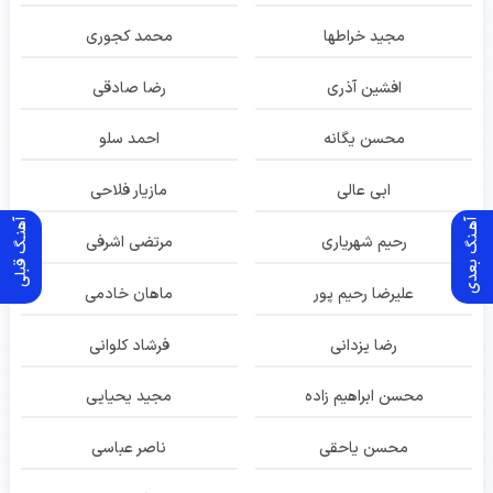
مجید خراطها
محمد کجوری
افشین آذری
رضا صادقی
محسن یگانه
احمد سلو
ابی عالی
مازیار فلاحی
آهـنگ بعدی
آهنـگ قبلی
رحیم شهریاری
مرتضی اشرفی
علیرضا رحیم پور
ماهان خادمی
رضا یزدانی
فرشاد کلوانی
محسن ابراهیم زاده
مجید یحیایی
محسن یاحقی
ناصر عباسی