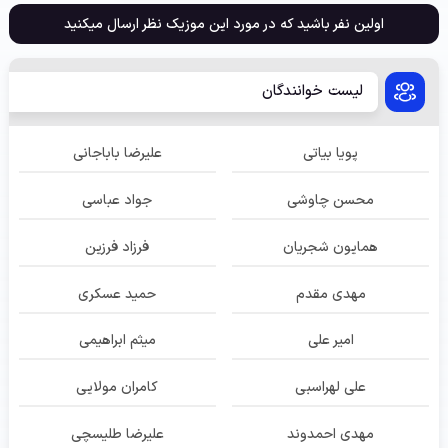
اولین نفر باشید که در مورد این موزیک نظر ارسال میکنید
لیست خوانندگان
پویا بیاتی
علیرضا باباجانی
محسن چاوشی
جواد عباسی
همایون شجریان
فرزاد فرزین
مهدی مقدم
حمید عسکری
امیر علی
میثم ابراهیمی
علی لهراسبی
کامران مولایی
مهدی احمدوند
علیرضا طلیسچی