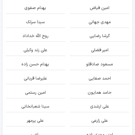
امین فیاض
بهنام صفوی
مهدی جهانی
سینا سرلک
گرشا رضایی
روح الله خداداد
امیر فضلی
علی زند وکیلی
مسعود صادقلو
بهنام حسن زاده
احمد صفایی
علیرضا قربانی
حامد همایون
امین رستمی
علی ارشدی
سینا شعبانخانی
علی زارعی
علی پرمهر
اوزیر مهدی زاده
راغب