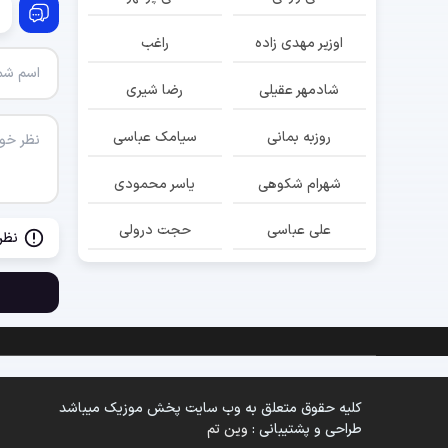
اوزیر مهدی زاده
راغب
شادمهر عقیلی
رضا شیری
روزبه بمانی
سیامک عباسی
شهرام شکوهی
یاسر محمودی
علی عباسی
حجت درولی
نظر
کلیه حقوق متعلق به وب سایت پخش موزیک میباشد
طراحی و پشتیبانی :
وین تم