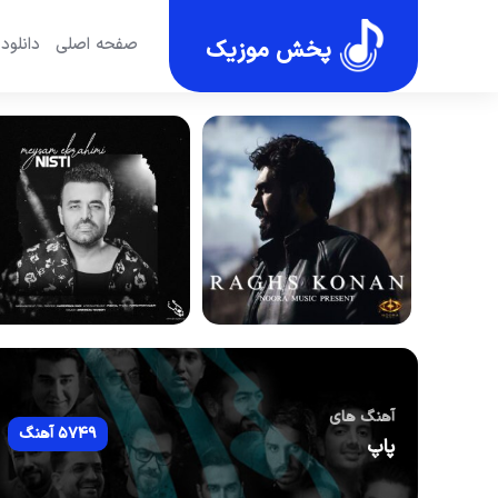
صفحه اصلی
دانلود
پخش موزیک
آهنگ های
5749 آهنگ
پاپ