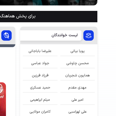
برای پخش هماهنگ م
لیست خوانندگان
پویا بیاتی
علیرضا باباجانی
محسن چاوشی
جواد عباسی
همایون شجریان
فرزاد فرزین
مهدی مقدم
حمید عسکری
امیر علی
میثم ابراهیمی
علی لهراسبی
کامران مولایی