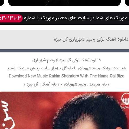
وزیک های شما در سایت های معتبر موزیک با شماره
53013103
دانلود آهنگ ترکی رحیم شهریاری گل بیزه
دانلود آهنگ ترکی
گل بیزه
از
رحیم شهریاری
شنونده موزیک رحیم شهریاری با نام گل بیزه از سایت
پخش موزیک
باشید
Download New Music
Rahim Shahriary
With The Name
Gal Biza
» نام هنرمند :
رحیم شهریاری
« » نام آهنگ :
گل بیزه
«