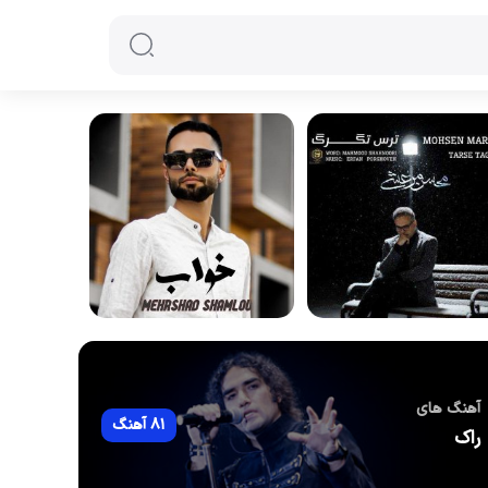
آهنگ های
81 آهنگ
راک