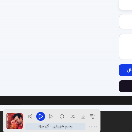
ال
رحیم شهریاری - گل بیزه
00:00