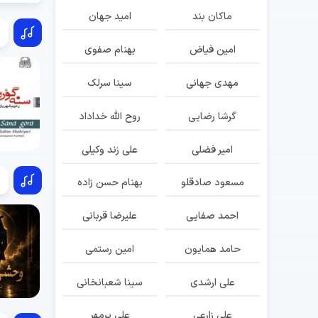
ماکان بند
امید جهان
امین فیاض
بهنام صفوی
مهدی جهانی
سینا سرلک
گرشا رضایی
روح الله خداداد
امیر فضلی
علی زند وکیلی
مسعود صادقلو
بهنام حسن زاده
احمد صفایی
علیرضا قربانی
حامد همایون
امین رستمی
علی ارشدی
سینا شعبانخانی
علی زارعی
علی پرمهر