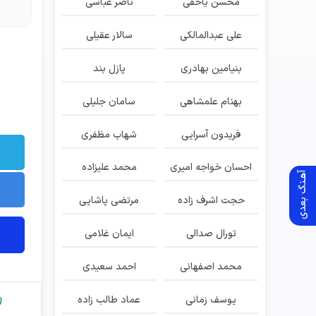
محسن یاحقی
ناصر عباسی
علی عبدالمالکی
سالار عقیلی
بنیامین بهادری
پازل بند
بهنام علمشاهی
سامان جلیلی
فریدون آسرایی
شهاب مظفری
احسان خواجه امیری
محمد علیزاده
آهـنگ بعدی
حجت اشرف زاده
مرتضی پاشایی
تورال صدالی
ایمان غلامی
محمد اصفهانی
احمد سعیدی
یوسف زمانی
عماد طالب زاده