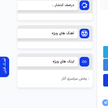
درصف انتشار...
آهنگ های ویژه
آهنـگ قبلی
لینک های ویژه
پخش سراسری آثار