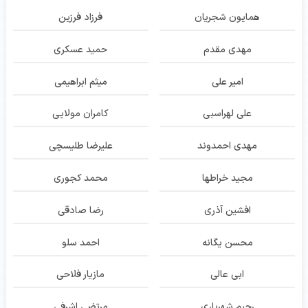
همایون شجریان
فرزاد فرزین
مهدی مقدم
حمید عسکری
امیر علی
میثم ابراهیمی
علی لهراسبی
کامران مولایی
مهدی احمدوند
علیرضا طلیسچی
مجید خراطها
محمد کجوری
افشین آذری
رضا صادقی
محسن یگانه
احمد سلو
ابی عالی
مازیار فلاحی
رحیم شهریاری
مرتضی اشرفی