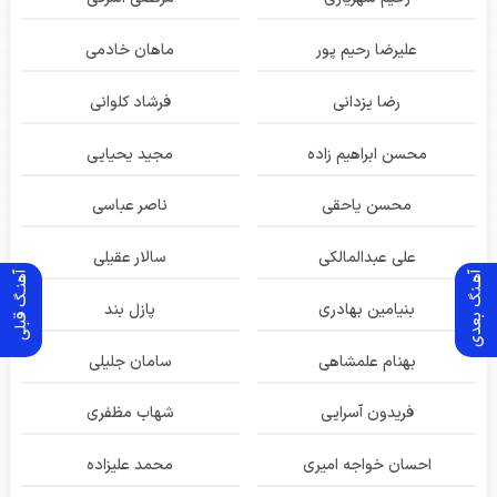
علیرضا رحیم پور
ماهان خادمی
رضا یزدانی
فرشاد کلوانی
محسن ابراهیم زاده
مجید یحیایی
محسن یاحقی
ناصر عباسی
علی عبدالمالکی
سالار عقیلی
آهـنگ بعدی
آهنـگ قبلی
بنیامین بهادری
پازل بند
بهنام علمشاهی
سامان جلیلی
فریدون آسرایی
شهاب مظفری
احسان خواجه امیری
محمد علیزاده