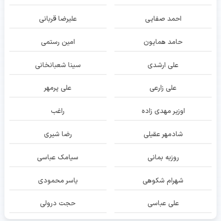
احمد صفایی
علیرضا قربانی
حامد همایون
امین رستمی
علی ارشدی
سینا شعبانخانی
علی زارعی
علی پرمهر
اوزیر مهدی زاده
راغب
شادمهر عقیلی
رضا شیری
روزبه بمانی
سیامک عباسی
شهرام شکوهی
یاسر محمودی
علی عباسی
حجت درولی