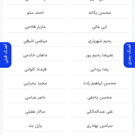
محسن یگانه
احمد سلو
ابی عالی
مازیار فلاحی
رحیم شهریاری
مرتضی اشرفی
آهـنگ بعدی
آهنـگ قبلی
علیرضا رحیم پور
ماهان خادمی
رضا یزدانی
فرشاد کلوانی
محسن ابراهیم زاده
مجید یحیایی
محسن یاحقی
ناصر عباسی
علی عبدالمالکی
سالار عقیلی
بنیامین بهادری
پازل بند