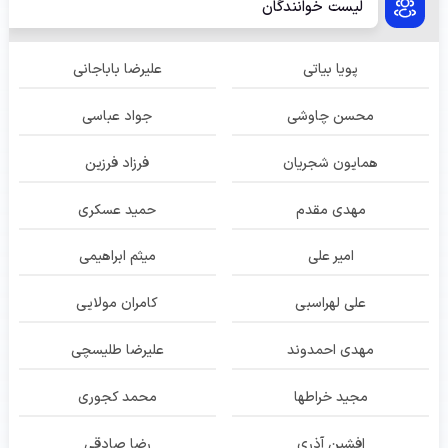
لیست خوانندگان
پویا بیاتی
علیرضا باباجانی
محسن چاوشی
جواد عباسی
همایون شجریان
فرزاد فرزین
مهدی مقدم
حمید عسکری
امیر علی
میثم ابراهیمی
علی لهراسبی
کامران مولایی
مهدی احمدوند
علیرضا طلیسچی
مجید خراطها
محمد کجوری
افشین آذری
رضا صادقی