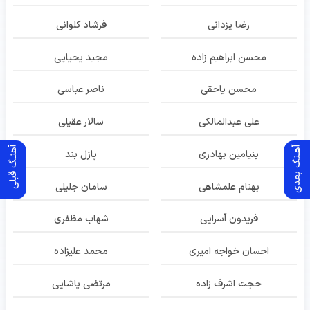
رضا یزدانی
فرشاد کلوانی
محسن ابراهیم زاده
مجید یحیایی
محسن یاحقی
ناصر عباسی
علی عبدالمالکی
سالار عقیلی
آهـنگ بعدی
آهنـگ قبلی
بنیامین بهادری
پازل بند
بهنام علمشاهی
سامان جلیلی
فریدون آسرایی
شهاب مظفری
احسان خواجه امیری
محمد علیزاده
حجت اشرف زاده
مرتضی پاشایی