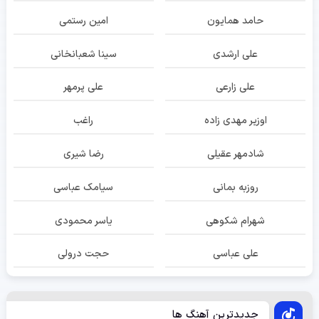
حامد همایون
امین رستمی
علی ارشدی
سینا شعبانخانی
علی زارعی
علی پرمهر
اوزیر مهدی زاده
راغب
شادمهر عقیلی
رضا شیری
روزبه بمانی
سیامک عباسی
شهرام شکوهی
یاسر محمودی
علی عباسی
حجت درولی
جدیدترین آهنگ ها