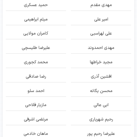
مهدی مقدم
حمید عسکری
امیر علی
میثم ابراهیمی
علی لهراسبی
کامران مولایی
مهدی احمدوند
علیرضا طلیسچی
مجید خراطها
محمد کجوری
افشین آذری
رضا صادقی
محسن یگانه
احمد سلو
ابی عالی
مازیار فلاحی
رحیم شهریاری
مرتضی اشرفی
علیرضا رحیم پور
ماهان خادمی