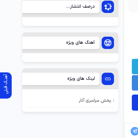
درصف انتشار...
آهنگ های ویژه
آهنـگ قبلی
لینک های ویژه
پخش سراسری آثار