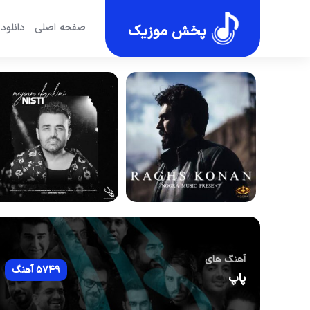
صفحه اصلی
دانلود
پخش موزیک
آهنگ های
5749 آهنگ
پاپ