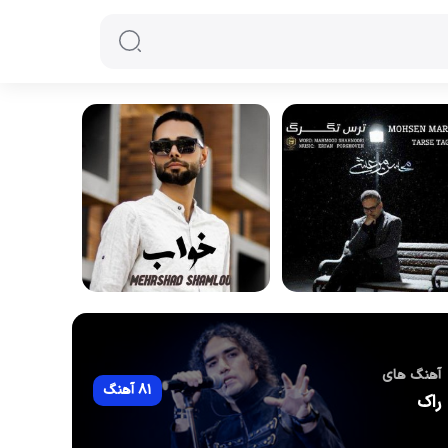
آهنگ های
81 آهنگ
راک