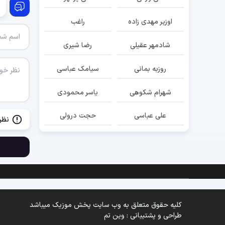
اوزیر مهدی زاده
راغب
شادمهر عقیلی
رضا شیری
روزبه بمانی
سیامک عباسی
شهرام شکوهی
یاسر محمودی
علی عباسی
حجت درولی
نظر
کلیه حقوق متعلق به وب سایت پخش موزیک میباشد
طراحی و پشتیبانی :
وین تم