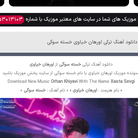
وزیک های شما در سایت های معتبر موزیک با شماره
53013103
دانلود آهنگ ترکی اورهان خیاوی خسته سوگی
دانلود آهنگ ترکی
خسته سوگی
از
اورهان خیاوی
ونده موزیک اورهان خیاوی با نام خسته سوگی از سایت
پخش موزیک
باشید
Download New Music
Orhan Khiyavi
With The Name
Xasta Sevgi
» نام هنرمند :
اورهان خیاوی
« » نام آهنگ :
خسته سوگی
«