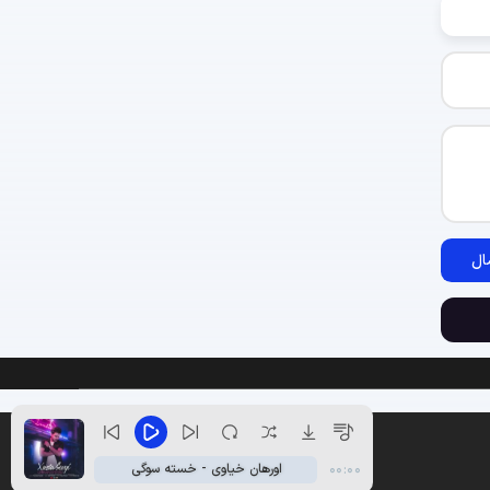
ال
اورهان خیاوی - خسته سوگی
00:00