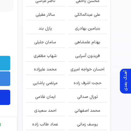
محسن یاحقی
ناصر عباسی
علی عبدالمالکی
سالار عقیلی
بنیامین بهادری
پازل بند
بهنام علمشاهی
سامان جلیلی
فریدون آسرایی
شهاب مظفری
احسان خواجه امیری
محمد علیزاده
آهـنگ بعدی
حجت اشرف زاده
مرتضی پاشایی
تورال صدالی
ایمان غلامی
محمد اصفهانی
احمد سعیدی
یوسف زمانی
عماد طالب زاده