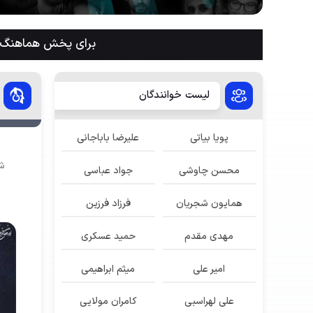
برای پخش هماهنگ م
لیست خوانندگان
پویا بیاتی
علیرضا باباجانی
شن
محسن چاوشی
جواد عباسی
همایون شجریان
فرزاد فرزین
مهدی مقدم
حمید عسکری
امیر علی
میثم ابراهیمی
علی لهراسبی
کامران مولایی