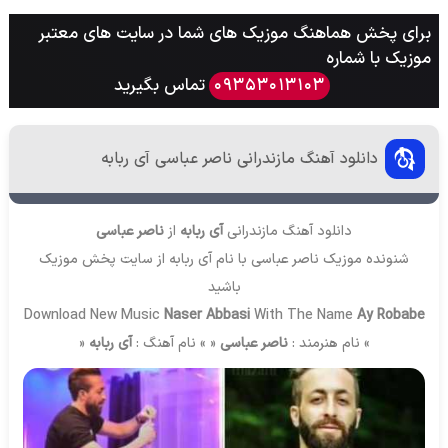
برای پخش هماهنگ موزیک های شما در سایت های معتبر
موزیک با شماره
تماس بگیرید
09353013103
دانلود آهنگ مازندرانی ناصر عباسی آی ربابه
دانلود آهنگ مازندرانی
آی ربابه
از
ناصر عباسی
شنونده موزیک ناصر عباسی با نام آی ربابه از سایت
پخش موزیک
باشید
Download New Music
Naser Abbasi
With The Name
Ay Robabe
» نام هنرمند :
ناصر عباسی
« » نام آهنگ :
آی ربابه
«