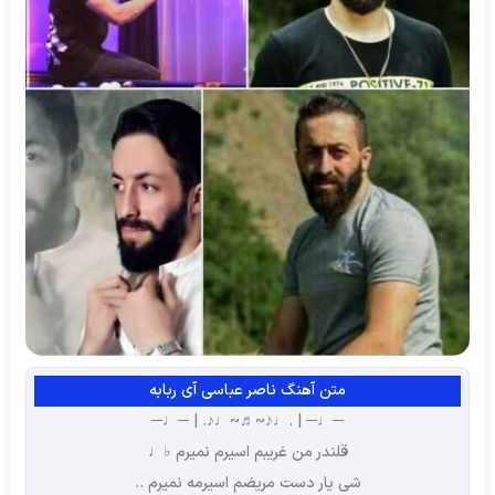
متن آهنگ ناصر عباسی آی ربابه
─♩─ | .♩♪~♬~♩♪. | ─♩─
قلندر من غریبم اسیرم نمیرم ♭♩
شی یار دست مریضم اسیرمه نمیرم ..