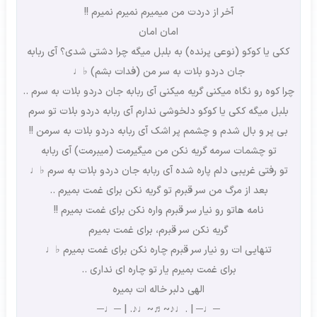
آخر از دردت من میمیرم نمیرم نمیرم !!
امان امان
ککی یا کوکو (نوعی پرنده) به بلبل میگه چرا دشتی شدی؟ آی ربابه
جان دردو بلات به سر من (فدات بشم) ♭♩
چرا کوه رو نگاه میکنی گریه میکنی آی ربابه جان دردو بلات به سرم ..
بلبل میگه ککی یا کوکو دلخوشی ندارم آی ربابه دردو بلات تو سرم
بی پر و بال شدم و چشمم پر اشک آی ربابه دردو بلات به سرمن !!
تو چشمات سرمه گریه نکن من میگیرمت (میبرمت) آی ربابه
تو رفتی غریبی دلم پاره شده آی ربابه جان دردو بلات به سرم ♭♩
بعد از مرگ من سر قبرم تو گریه نکن برای غمت بمیرم ..
نامه هاتو رو نیار سر قبرم واره نکن برای غمت بمیرم !!
گریه نکن سر قبرم، برای غمت بمیرم
تنهایی ات رو نیار سر قبرم چاره نکن برای غمت بمیرم ♭♩
برای غمت بمیرم یار تو چاره ای نداری ..
الهی دلبر خاله ات بمیره
─♩─ | .♩♪~♬~♩♪. | ─♩─