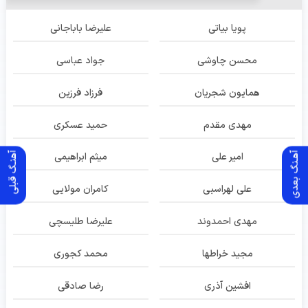
پویا بیاتی
علیرضا باباجانی
محسن چاوشی
جواد عباسی
همایون شجریان
فرزاد فرزین
مهدی مقدم
حمید عسکری
آهـنگ بعدی
آهنـگ قبلی
امیر علی
میثم ابراهیمی
علی لهراسبی
کامران مولایی
مهدی احمدوند
علیرضا طلیسچی
مجید خراطها
محمد کجوری
افشین آذری
رضا صادقی