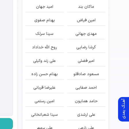
ماکان بند
امید جهان
امین فیاض
بهنام صفوی
مهدی جهانی
سینا سرلک
گرشا رضایی
روح الله خداداد
امیر فضلی
علی زند وکیلی
مسعود صادقلو
بهنام حسن زاده
احمد صفایی
علیرضا قربانی
حامد همایون
امین رستمی
آهـنگ بعدی
علی ارشدی
سینا شعبانخانی
علی زارعی
علی پرمهر