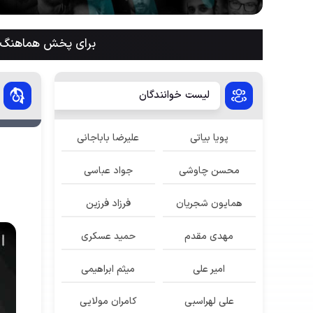
برای پخش هماهنگ م
لیست خوانندگان
پویا بیاتی
علیرضا باباجانی
محسن چاوشی
جواد عباسی
همایون شجریان
فرزاد فرزین
مهدی مقدم
حمید عسکری
امیر علی
میثم ابراهیمی
علی لهراسبی
کامران مولایی