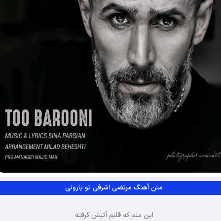
متن آهنگ مرتضی اشرفی تو بارونی
این منم که قلبم آتیش گرفته