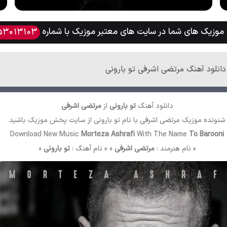
وزیک های شما در سایت های معتبر موزیک با شماره
53013103
دانلود آهنگ مرتضی اشرفی تو بارونی
دانلود آهنگ
تو بارونی
از
مرتضی اشرفی
شنونده موزیک مرتضی اشرفی با نام تو بارونی از سایت
پخش موزیک
باشید
Download New Music
Morteza Ashrafi
With The Name
To Barooni
» نام هنرمند :
مرتضی اشرفی
« » نام آهنگ :
تو بارونی
«