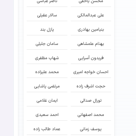
محسن یاحقی
ناصر عباسی
علی عبدالمالکی
سالار عقیلی
بنیامین بهادری
پازل بند
بهنام علمشاهی
سامان جلیلی
فریدون آسرایی
شهاب مظفری
احسان خواجه امیری
محمد علیزاده
حجت اشرف زاده
مرتضی پاشایی
تورال صدالی
ایمان غلامی
محمد اصفهانی
احمد سعیدی
یوسف زمانی
عماد طالب زاده