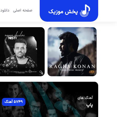
صفحه اصلی
دانلود
پخش موزیک
آهنگ های
5749 آهنگ
پاپ