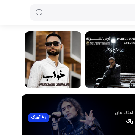
آهنگ های
81 آهنگ
راک