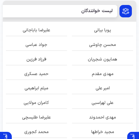
لیست خوانندگان
پویا بیاتی
علیرضا باباجانی
محسن چاوشی
جواد عباسی
همایون شجریان
فرزاد فرزین
مهدی مقدم
حمید عسکری
امیر علی
میثم ابراهیمی
علی لهراسبی
کامران مولایی
مهدی احمدوند
علیرضا طلیسچی
مجید خراطها
محمد کجوری