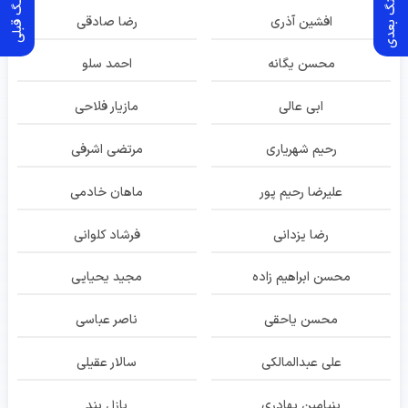
آهـنگ بعدی
آهنـگ قبلی
افشین آذری
رضا صادقی
محسن یگانه
احمد سلو
ابی عالی
مازیار فلاحی
رحیم شهریاری
مرتضی اشرفی
علیرضا رحیم پور
ماهان خادمی
رضا یزدانی
فرشاد کلوانی
محسن ابراهیم زاده
مجید یحیایی
محسن یاحقی
ناصر عباسی
علی عبدالمالکی
سالار عقیلی
بنیامین بهادری
پازل بند