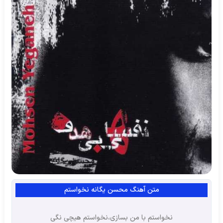
متن آهنگ محسن یگانه نخواستم
نخواستم با من بسازی،نخواستم هیچی نگی