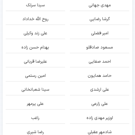
مهدی جهانی
سینا سرلک
گرشا رضایی
روح الله خداداد
امیر فضلی
علی زند وکیلی
مسعود صادقلو
بهنام حسن زاده
احمد صفایی
علیرضا قربانی
حامد همایون
امین رستمی
علی ارشدی
سینا شعبانخانی
علی زارعی
علی پرمهر
اوزیر مهدی زاده
راغب
شادمهر عقیلی
رضا شیری