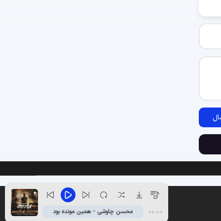
ال
محسن چاوشی - همین مونده بود
00:00