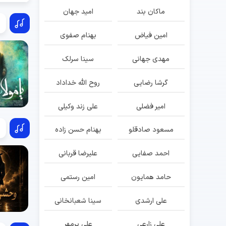
ماکان بند
امید جهان
امین فیاض
بهنام صفوی
مهدی جهانی
سینا سرلک
گرشا رضایی
روح الله خداداد
امیر فضلی
علی زند وکیلی
مسعود صادقلو
بهنام حسن زاده
احمد صفایی
علیرضا قربانی
حامد همایون
امین رستمی
علی ارشدی
سینا شعبانخانی
علی زارعی
علی پرمهر