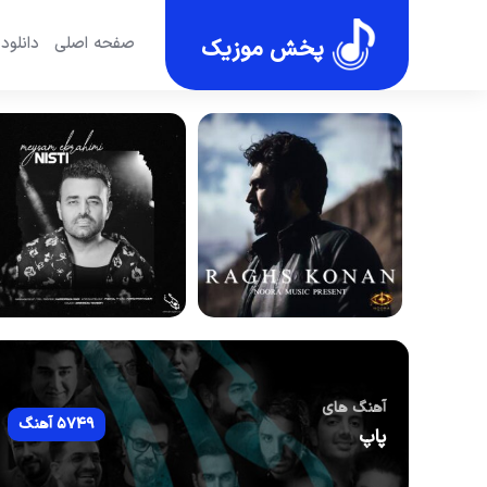
صفحه اصلی
دانلود
پخش موزیک
آهنگ های
5749 آهنگ
پاپ