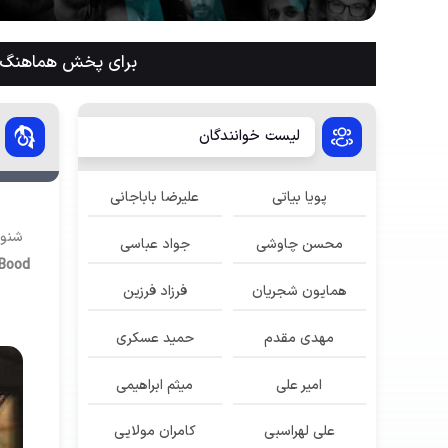
برای پخش هماهنگ م
لیست خوانندگان
پویا بیاتی
علیرضا باباجانی
شنون
محسن چاوشی
جواد عباسی
Bood
همایون شجریان
فرزاد فرزین
مهدی مقدم
حمید عسکری
امیر علی
میثم ابراهیمی
علی لهراسبی
کامران مولایی