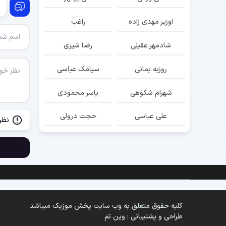
اوزیر مهدی زاده
راغب
شادمهر عقیلی
رضا شیری
روزبه بمانی
سیامک عباسی
شهرام شکوهی
یاسر محمودی
علی عباسی
حجت درولی
نظر
کلیه حقوق متعلق به وب سایت پخش موزیک میباشد
طراحی و پشتیبانی :
وین تم