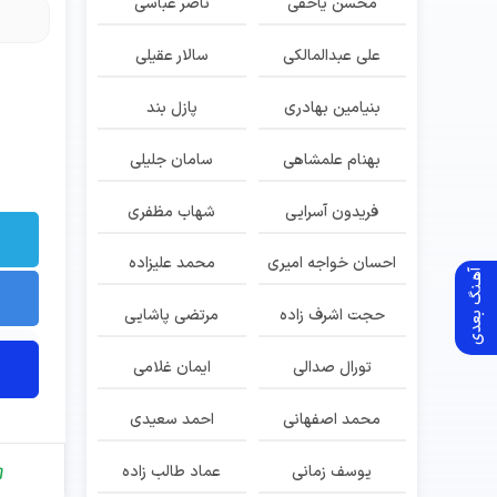
محسن یاحقی
ناصر عباسی
پ
علی عبدالمالکی
سالار عقیلی
بنیامین بهادری
پازل بند
بهنام علمشاهی
سامان جلیلی
فریدون آسرایی
شهاب مظفری
احسان خواجه امیری
محمد علیزاده
آهـنگ بعدی
حجت اشرف زاده
مرتضی پاشایی
تورال صدالی
ایمان غلامی
محمد اصفهانی
احمد سعیدی
یوسف زمانی
عماد طالب زاده