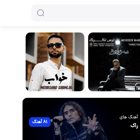
آهنگ های
81 آهنگ
راک