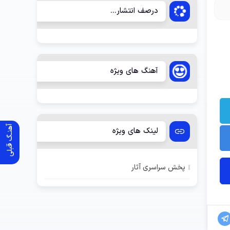
درصف انتشار...
آهنگ های ویژه
آهنـگ قبلی
لینک های ویژه
پخش سراسری آثار