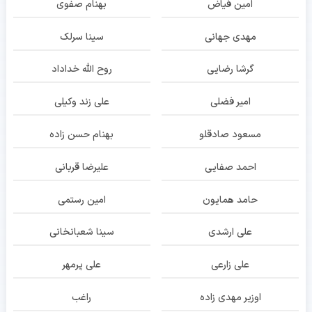
امین فیاض
بهنام صفوی
مهدی جهانی
سینا سرلک
گرشا رضایی
روح الله خداداد
امیر فضلی
علی زند وکیلی
مسعود صادقلو
بهنام حسن زاده
احمد صفایی
علیرضا قربانی
حامد همایون
امین رستمی
علی ارشدی
سینا شعبانخانی
علی زارعی
علی پرمهر
اوزیر مهدی زاده
راغب