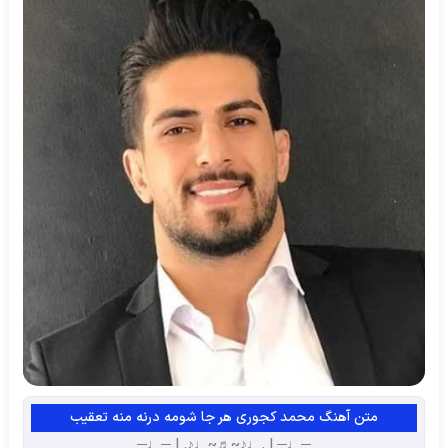
متن آهنگ محمد کجوری هر جا شومه درنه منه تعقیب
─♩─ | .♩♪~♬~♩♪. | ─♩─