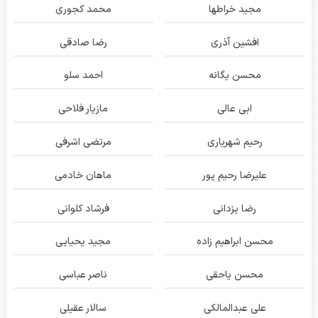
مجید خراطها
محمد کجوری
افشین آذری
رضا صادقی
محسن یگانه
احمد سلو
ابی عالی
مازیار فلاحی
رحیم شهریاری
مرتضی اشرفی
علیرضا رحیم پور
ماهان خادمی
رضا یزدانی
فرشاد کلوانی
محسن ابراهیم زاده
مجید یحیایی
محسن یاحقی
ناصر عباسی
علی عبدالمالکی
سالار عقیلی