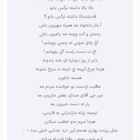
بالا بالا داشته نرگس بانو ..
قدبلندبالا داشته نرگس بانو !!
آ بلار دلخواه مه همراه مهربون باش
رحمان و گت وومه مه باغبون باش
آخ یلاق شونی ته چمنی بووشم آ
اخ ت دست راست گل بووشم آ
دلبر از روز دوباره ای خنه زندونه
هرجا چرخ گیرمه چ نارمه ت سراغ نشونه
هسمه داغون
عاقبت ازدست تو خواننده مردم مه
من چی آقای صدای بغض مازرون مه
یار ته دست حیرون مه
ترجمه ترانه مازندرانی به فارسی:
هرجا میرم منو تعقیب میکنن
مثل پرنده بهاری هستم این درد جدایی خیلی بده ♭♩
آدم خوب بعضی وقتا اشتباه میکنه ..