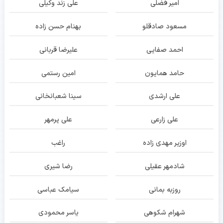
امیر فضلی
علی زند وکیلی
مسعود صادقلو
بهنام حسن زاده
احمد صفایی
علیرضا قربانی
حامد همایون
امین رستمی
علی ارشدی
سینا شعبانخانی
علی زارعی
علی پرمهر
اوزیر مهدی زاده
راغب
شادمهر عقیلی
رضا شیری
روزبه بمانی
سیامک عباسی
شهرام شکوهی
یاسر محمودی