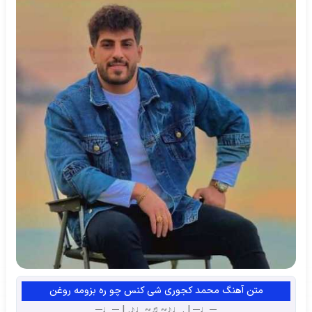
متن آهنگ محمد کجوری شی کنس چو ره بزومه روغن
─♩─ | .♩♪~♬~♩♪. | ─♩─