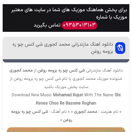
برای پخش هماهنگ موزیک های شما در سایت های معتبر
موزیک با شماره
تماس بگیرید
09353013103
دانلود آهنگ مازندرانی محمد کجوری شی کنس چو ره
بزومه روغن
دانلود آهنگ مازندرانی
شی کنس چو ره بزومه روغن
از
محمد کجوری
شنونده موزیک محمد کجوری با نام شی کنس چو ره بزومه روغن از
سایت
پخش موزیک
باشید
Download New Music
Mohamad Kojuri
With The Name
Shi
Kenes Choo Re Bazome Roghan
» نام هنرمند :
محمد کجوری
« » نام آهنگ :
شی کنس چو ره بزومه
روغن
«