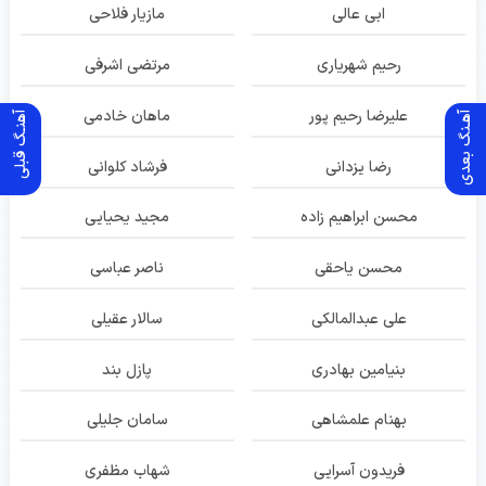
ابی عالی
مازیار فلاحی
رحیم شهریاری
مرتضی اشرفی
علیرضا رحیم پور
ماهان خادمی
آهـنگ بعدی
آهنـگ قبلی
رضا یزدانی
فرشاد کلوانی
محسن ابراهیم زاده
مجید یحیایی
محسن یاحقی
ناصر عباسی
علی عبدالمالکی
سالار عقیلی
بنیامین بهادری
پازل بند
بهنام علمشاهی
سامان جلیلی
فریدون آسرایی
شهاب مظفری