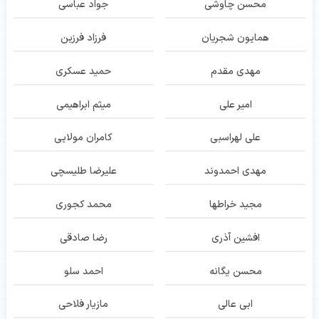
محسن چاوشی
جواد عباسی
همایون شجریان
فرزاد فرزین
مهدی مقدم
حمید عسکری
امیر علی
میثم ابراهیمی
علی لهراسبی
کامران مولایی
مهدی احمدوند
علیرضا طلیسچی
مجید خراطها
محمد کجوری
افشین آذری
رضا صادقی
محسن یگانه
احمد سلو
ابی عالی
مازیار فلاحی