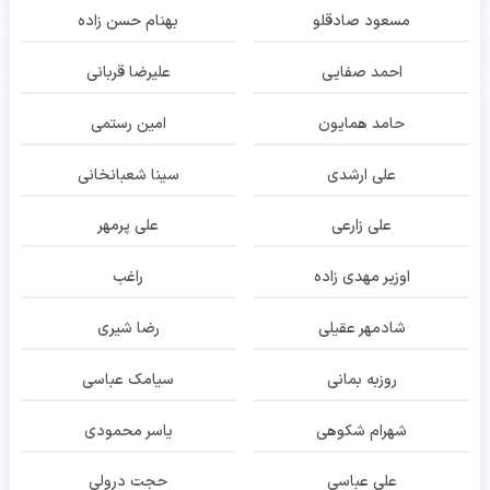
مسعود صادقلو
بهنام حسن زاده
احمد صفایی
علیرضا قربانی
حامد همایون
امین رستمی
علی ارشدی
سینا شعبانخانی
علی زارعی
علی پرمهر
اوزیر مهدی زاده
راغب
شادمهر عقیلی
رضا شیری
روزبه بمانی
سیامک عباسی
شهرام شکوهی
یاسر محمودی
علی عباسی
حجت درولی