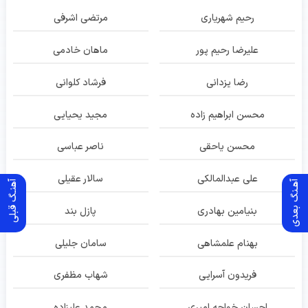
رحیم شهریاری
مرتضی اشرفی
علیرضا رحیم پور
ماهان خادمی
رضا یزدانی
فرشاد کلوانی
محسن ابراهیم زاده
مجید یحیایی
محسن یاحقی
ناصر عباسی
علی عبدالمالکی
سالار عقیلی
آهـنگ بعدی
آهنـگ قبلی
بنیامین بهادری
پازل بند
بهنام علمشاهی
سامان جلیلی
فریدون آسرایی
شهاب مظفری
احسان خواجه امیری
محمد علیزاده