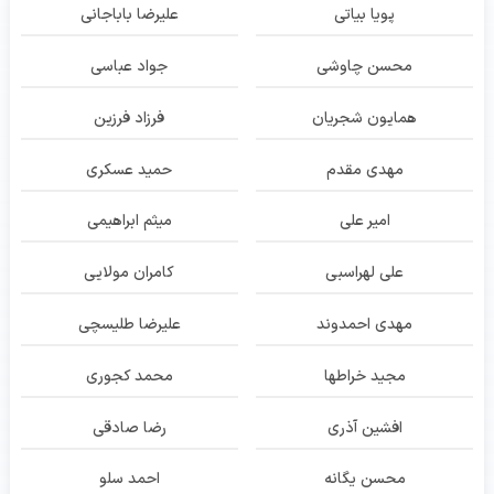
پویا بیاتی
علیرضا باباجانی
محسن چاوشی
جواد عباسی
همایون شجریان
فرزاد فرزین
مهدی مقدم
حمید عسکری
امیر علی
میثم ابراهیمی
علی لهراسبی
کامران مولایی
مهدی احمدوند
علیرضا طلیسچی
مجید خراطها
محمد کجوری
افشین آذری
رضا صادقی
محسن یگانه
احمد سلو