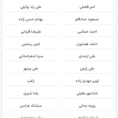
امیر فضلی
علی زند وکیلی
مسعود صادقلو
بهنام حسن زاده
احمد صفایی
علیرضا قربانی
حامد همایون
امین رستمی
علی ارشدی
سینا شعبانخانی
علی زارعی
علی پرمهر
اوزیر مهدی زاده
راغب
شادمهر عقیلی
رضا شیری
روزبه بمانی
سیامک عباسی
شهرام شکوهی
یاسر محمودی