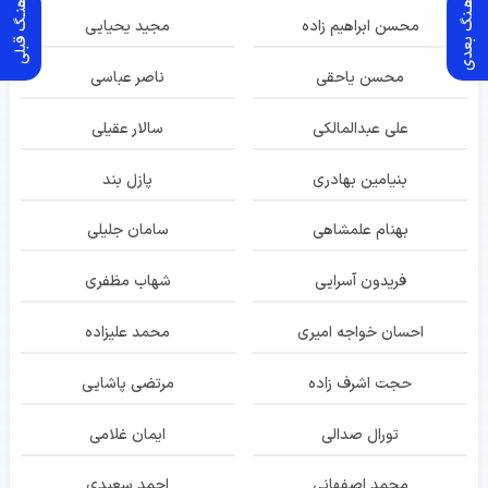
آهـنگ بعدی
آهنـگ قبلی
محسن ابراهیم زاده
مجید یحیایی
محسن یاحقی
ناصر عباسی
علی عبدالمالکی
سالار عقیلی
بنیامین بهادری
پازل بند
بهنام علمشاهی
سامان جلیلی
فریدون آسرایی
شهاب مظفری
احسان خواجه امیری
محمد علیزاده
حجت اشرف زاده
مرتضی پاشایی
تورال صدالی
ایمان غلامی
محمد اصفهانی
احمد سعیدی