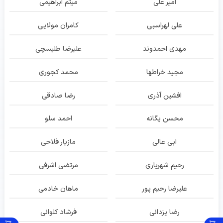
امیر علی
میثم ابراهیمی
علی لهراسبی
کامران مولایی
مهدی احمدوند
علیرضا طلیسچی
مجید خراطها
محمد کجوری
افشین آذری
رضا صادقی
محسن یگانه
احمد سلو
ابی عالی
مازیار فلاحی
رحیم شهریاری
مرتضی اشرفی
علیرضا رحیم پور
ماهان خادمی
رضا یزدانی
فرشاد کلوانی