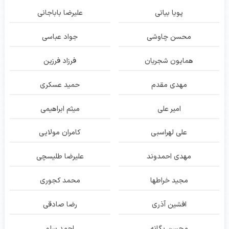
پویا بیاتی
علیرضا باباجانی
محسن چاوشی
جواد عباسی
همایون شجریان
فرزاد فرزین
مهدی مقدم
حمید عسکری
امیر علی
میثم ابراهیمی
علی لهراسبی
کامران مولایی
مهدی احمدوند
علیرضا طلیسچی
مجید خراطها
محمد کجوری
افشین آذری
رضا صادقی
محسن یگانه
احمد سلو