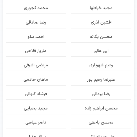
مجید خراطها
محمد کجوری
افشین آذری
رضا صادقی
محسن یگانه
احمد سلو
ابی عالی
مازیار فلاحی
رحیم شهریاری
مرتضی اشرفی
علیرضا رحیم پور
ماهان خادمی
رضا یزدانی
فرشاد کلوانی
محسن ابراهیم زاده
مجید یحیایی
محسن یاحقی
ناصر عباسی
علی عبدالمالکی
سالار عقیلی