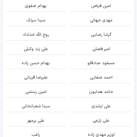
امین فیاض
بهنام صفوی
مهدی جهانی
سینا سرلک
گرشا رضایی
روح الله خداداد
امیر فضلی
علی زند وکیلی
مسعود صادقلو
بهنام حسن زاده
احمد صفایی
علیرضا قربانی
حامد همایون
امین رستمی
علی ارشدی
سینا شعبانخانی
علی زارعی
علی پرمهر
اوزیر مهدی زاده
راغب