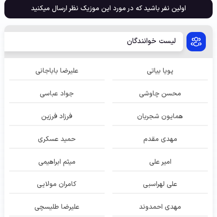
اولین نفر باشید که در مورد این موزیک نظر ارسال میکنید
لیست خوانندگان
پویا بیاتی
علیرضا باباجانی
محسن چاوشی
جواد عباسی
همایون شجریان
فرزاد فرزین
مهدی مقدم
حمید عسکری
امیر علی
میثم ابراهیمی
علی لهراسبی
کامران مولایی
مهدی احمدوند
علیرضا طلیسچی