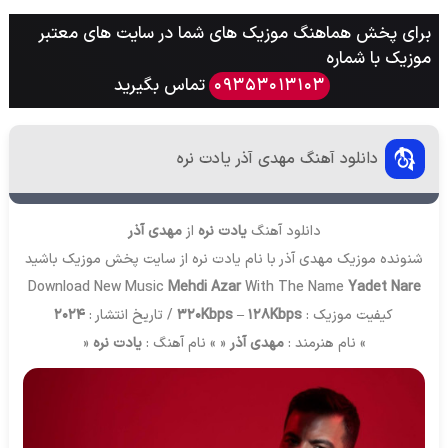
برای پخش هماهنگ موزیک های شما در سایت های معتبر
موزیک با شماره
تماس بگیرید
09353013103
دانلود آهنگ مهدی آذر یادت نره
دانلود آهنگ
یادت نره
از
مهدی آذر
شنونده موزیک مهدی آذر با نام یادت نره از سایت
پخش موزیک
باشید
Download New Music
Mehdi Azar
With The Name
Yadet Nare
کیفیت موزیک :
320Kbps – 128Kbps
/ تاریخ انتشار :
2024
» نام هنرمند :
مهدی آذر
« » نام آهنگ :
یادت نره
«