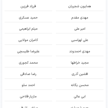
همایون شجریان
فرزاد فرزین
مهدی مقدم
حمید عسکری
امیر علی
میثم ابراهیمی
علی لهراسبی
کامران مولایی
مهدی احمدوند
علیرضا طلیسچی
مجید خراطها
محمد کجوری
افشین آذری
رضا صادقی
محسن یگانه
احمد سلو
ابی عالی
مازیار فلاحی
رحیم شهریاری
مرتضی اشرفی