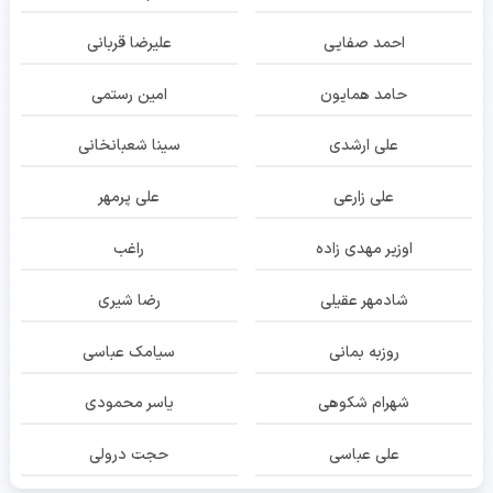
احمد صفایی
علیرضا قربانی
حامد همایون
امین رستمی
علی ارشدی
سینا شعبانخانی
علی زارعی
علی پرمهر
اوزیر مهدی زاده
راغب
شادمهر عقیلی
رضا شیری
روزبه بمانی
سیامک عباسی
شهرام شکوهی
یاسر محمودی
علی عباسی
حجت درولی