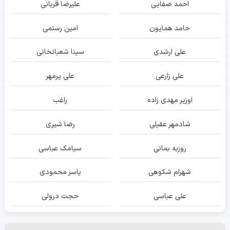
احمد صفایی
علیرضا قربانی
حامد همایون
امین رستمی
علی ارشدی
سینا شعبانخانی
علی زارعی
علی پرمهر
اوزیر مهدی زاده
راغب
شادمهر عقیلی
رضا شیری
روزبه بمانی
سیامک عباسی
شهرام شکوهی
یاسر محمودی
علی عباسی
حجت درولی