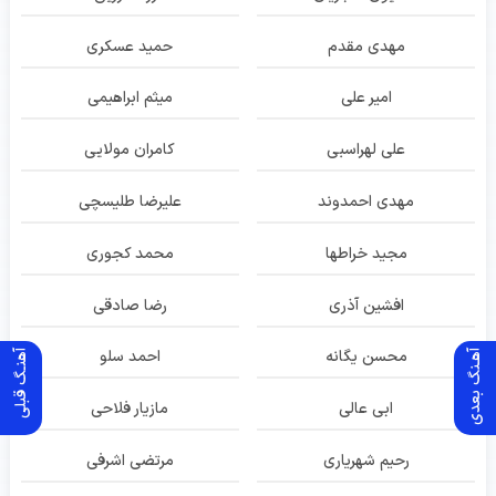
مهدی مقدم
حمید عسکری
امیر علی
میثم ابراهیمی
علی لهراسبی
کامران مولایی
مهدی احمدوند
علیرضا طلیسچی
مجید خراطها
محمد کجوری
افشین آذری
رضا صادقی
محسن یگانه
احمد سلو
آهـنگ بعدی
آهنـگ قبلی
ابی عالی
مازیار فلاحی
رحیم شهریاری
مرتضی اشرفی