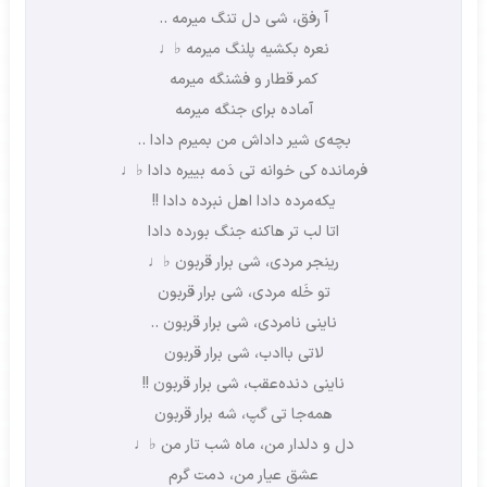
آ رفق، شی دل تنگ میرمه ..
نعره بکشیه پلنگ میرمه ♭♩
کمر قطار و فشنگه میرمه
آماده برای جنگه میرمه
بچه‌ی شیر داداش من بمیرم دادا ..
فرمانده کی خوانه تی دَمه بییره دادا ♭♩
یکه‌مرده دادا اهل نبرده دادا !!
اتا لب تر هاکنه جنگ بورده دادا
رینجر مردی، شی برار قربون ♭♩
تو خَله مردی، شی برار قربون
ناینی نامردی، شی برار قربون ..
لاتی باادب، شی برار قربون
ناینی دنده‌عقب، شی برار قربون !!
همه‌جا تی گپ، شه برار قربون
دل و دلدار من، ماه شب تار من ♭♩
عشق عیار من، دمت گرم