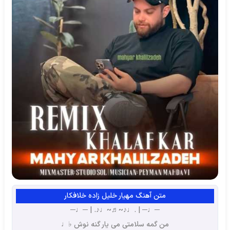
متن آهنگ مهیار خلیل زاده خلافکار
─♩─ | .♩♪~♬~♩♪. | ─♩─
من گمه سلامتی می یار گنه نوش ♭♩