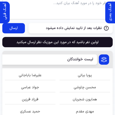
آهـنگ بعدی
آهنـگ قبلی
نظرات بعد از تایید نمایش داده میشود
ارسال
اولین نفر باشید که در مورد این موزیک نظر ارسال میکنید
لیست خوانندگان
پویا بیاتی
علیرضا باباجانی
محسن چاوشی
جواد عباسی
همایون شجریان
فرزاد فرزین
مهدی مقدم
حمید عسکری