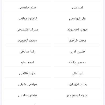
امیر علی
میثم ابراهیمی
علی لهراسبی
کامران مولایی
مهدی احمدوند
علیرضا طلیسچی
مجید خراطها
محمد کجوری
افشین آذری
رضا صادقی
محسن یگانه
احمد سلو
ابی عالی
مازیار فلاحی
رحیم شهریاری
مرتضی اشرفی
علیرضا رحیم پور
ماهان خادمی