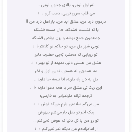
نفر اول تویی، بالای جدول تویی ..
می قلب سرور تویی، دمت گرم ♭♩
درمون درد من، عشق ابد من، یار اهل درد من !!
با ته نشست قشنگه، حال مست قشنگه
جمعمون جمع بوشه و بزن برقص قشنگه
تویی شهر دل من، تو حاکم تو کلانتر ♭♩
تو زیبایی ته محشر، تِه‌یی حضرت دلبر
عشق من هستی دلبر، ندیمه از تو بهتر ♭♩
مه همه‌چی ته هستی، ته‌یی اول و آخر
دل به دل راه دارنه، اتا تیسه جا دارنه ..
این ریکا تی عشق سر با همه دعوا دارنه ♭♩
ترجمه ترانه مازندرانی به فارسی:
من می‌گم سلامتی یارم می‌گه نوش ♭♩
پیک آخر تو بغل یار می‌شم بیهوش
تو رو من با کل دنیا که عوض نمی‌کنم ..
از امامزاده‌م من دیگه نذر نمی‌کنم ♭♩