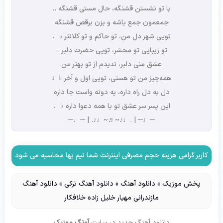
با تو نشستن قشنگه، حال مستی قشنگه ..
جمعمون جمع باشه و بزن برقص قشنگه
تویی شهر دل من، تو حاکم و تو کلانتر ♭♩
تو زیبایی تو محشر، تویی حضرت دلبر ..
عشق منی دلبر، ندیدم از تو بهتر من
همه‌چیز من تو هستی، تویی اول و آخر ♭♩
دل به دل راه داره، یه دونه واست جا داره
این پسر سر عشق تو با همه دعوا داره ♭♩
─♩─ | .♩♪~♬~♩♪. | ─♩─
کاربر گرامی هزینه حجم مصرفی اینترنت شما نیم بها محاسبه می شود
پخش موزیک
»
دانلود آهنگ
»
دانلود آهنگ ترکی
»
دانلود آهنگ
مازندرانی مهیار خلیل زاده خلافکار
دانلود آهنگ جدید
در سایت
آونگ موزیک