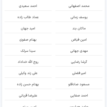
محمد اصفهانی
احمد سعیدی
یوسف زمانی
عماد طالب زاده
ماکان بند
امید جهان
امین فیاض
بهنام صفوی
مهدی جهانی
سینا سرلک
گرشا رضایی
روح الله خداداد
امیر فضلی
علی زند وکیلی
مسعود صادقلو
بهنام حسن زاده
احمد صفایی
علیرضا قربانی
حامد همایون
امین رستمی