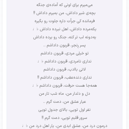
می‌میرم برای اونی که آماده‌ی جنگه
بچه‌ی شیر داداش، من بمیرم داداش !!
فرمانده کی جرأت داره جلوت رو بگیره
یکه‌مرده داداش، اهل نبرده داداش ♭♩
یه‌دونه لب تر کنه، جنگ رو برده داداش
پسر رِنجر، قربون داداشم ..
تو خیلی مردی، قربون داداشم
نداری نامردی، قربون داداشم ♭♩
لاتی باادب، قربون داداشم
نداری دنده‌عقب، قربون داداشم !!
همه‌جا هست حرفت، قربون داداشم ♭♩
دل و دلدار من، ماه شب تار من
عیار عشق من، دمت گرم ..
نفر اول تویی، بالای جدول تویی
سرور قلبم تویی، دمت گرم !!
درمون درد من، عشق ابدی من، یار اهل درد من ♭♩