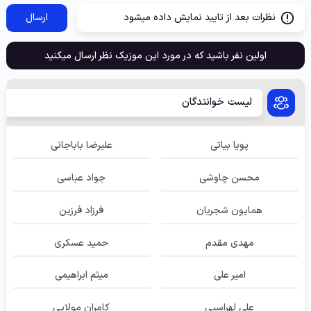
نظرات بعد از تایید نمایش داده میشود
ارسال
اولین نفر باشید که در مورد این موزیک نظر ارسال میکنید
لیست خوانندگان
پویا بیاتی
علیرضا باباجانی
محسن چاوشی
جواد عباسی
همایون شجریان
فرزاد فرزین
مهدی مقدم
حمید عسکری
امیر علی
میثم ابراهیمی
علی لهراسبی
کامران مولایی