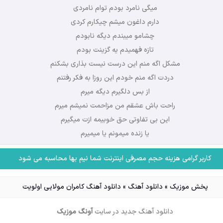
میگی نامرد بودم توام نامردی
دارم داغون میشم چیکارم کردی
چشامو میبندم دیگه نابودم
تازه فهمیدم یه گزینت بودم
مشکل اگه منم این درست نیست بذاری بشکنم
دردت اگه منم خودم این روزا به فکر رفتنم
از بس دلگیرم دیگه میرم
راحت باش عشقم من مزاحمت نمیشم میرم
این بی تفاوتی حق خوبیمه ازت میگیرم
یا زنده میمونم یا میمیرم
کاربر گرامی هزینه حجم مصرفی اینترنت شما نیم بها محاسبه می شود
پخش موزیک
»
دانلود آهنگ
»
دانلود آهنگ کامران مولایی اولویت
دانلود آهنگ جدید
در سایت
آونگ موزیک