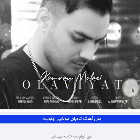
متن آهنگ کامران مولایی اولویت
من اولویت دلت نیستم