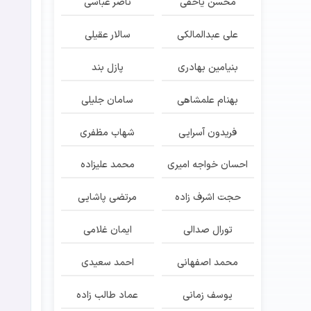
محسن یاحقی
ناصر عباسی
علی عبدالمالکی
سالار عقیلی
بنیامین بهادری
پازل بند
بهنام علمشاهی
سامان جلیلی
فریدون آسرایی
شهاب مظفری
احسان خواجه امیری
محمد علیزاده
حجت اشرف زاده
مرتضی پاشایی
تورال صدالی
ایمان غلامی
محمد اصفهانی
احمد سعیدی
یوسف زمانی
عماد طالب زاده