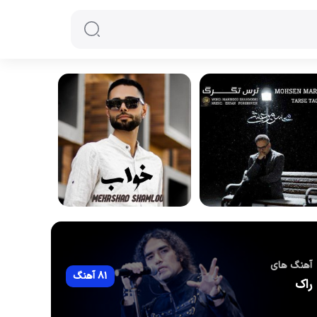
آهنگ های
81 آهنگ
راک