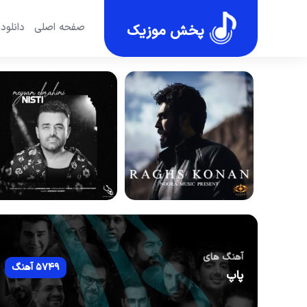
صفحه اصلی
دانلود
پخش موزیک
آهنگ های
5749 آهنگ
پاپ