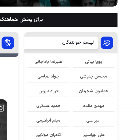
برای پخش هماهنگ م
لیست خوانندگان
پویا بیاتی
علیرضا باباجانی
محسن چاوشی
جواد عباسی
همایون شجریان
فرزاد فرزین
مهدی مقدم
حمید عسکری
امیر علی
میثم ابراهیمی
علی لهراسبی
کامران مولایی