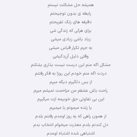
همیشه حل مشکلت نیستم
رابطه ی بدون توجیحتم
دقیقه های زنگ تفریحتم
برای هرکی که زندگی شی
زیاد باشی زیادی میشی
به جرم تکرار قیاس میشی
وقتی دلیل آزردگیشی
مشکل اگه منم این درست نیست بذاری بشکنم
دردت اگه منم خودم این روزا به فکر رفتنم
از بس دلگیرم دیگه میرم
راحت باش عشقم من مزاحمت نمیشم میرم
این بی تفاوتی حق خوبیمه ازت میگیرم
یا زنده میمونم یا میمیرم
از همون راهی که یه روز اومدم رفتنم بلدم
دل کندنم بلدم معذرت میخوام انتخاب بدم
اشتباهی شده اشتباه اومدم