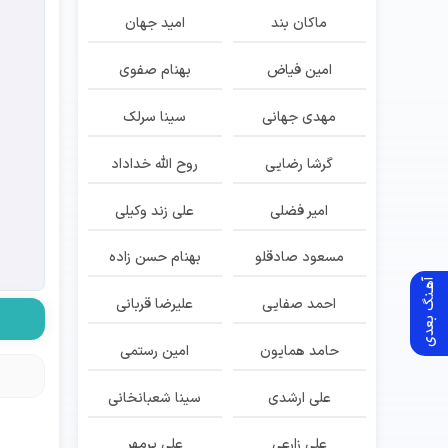
ماکان بند
امید جهان
امین فیاض
بهنام صفوی
مهدی جهانی
سینا سرلک
گرشا رضایی
روح الله خداداد
امیر فضلی
علی زند وکیلی
مسعود صادقلو
بهنام حسن زاده
آهـنگ بعدی
احمد صفایی
علیرضا قربانی
حامد همایون
امین رستمی
علی ارشدی
سینا شعبانخانی
علی زارعی
علی پرمهر