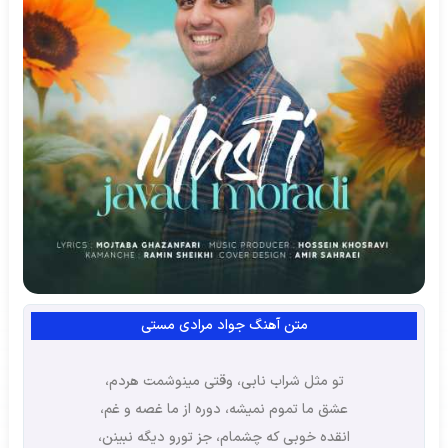
متن آهنگ جواد مرادی مستی
تو مثل شراب نابی، وقتی مینوشمت هردم،
عشق ما تموم نمیشه، دوره از ما غصه و غم،
انقده خوبی که چشمام، جز تورو دیگه نبینن،