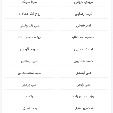
مهدی جهانی
سینا سرلک
گرشا رضایی
روح الله خداداد
امیر فضلی
علی زند وکیلی
مسعود صادقلو
بهنام حسن زاده
احمد صفایی
علیرضا قربانی
حامد همایون
امین رستمی
علی ارشدی
سینا شعبانخانی
علی زارعی
علی پرمهر
اوزیر مهدی زاده
راغب
شادمهر عقیلی
رضا شیری