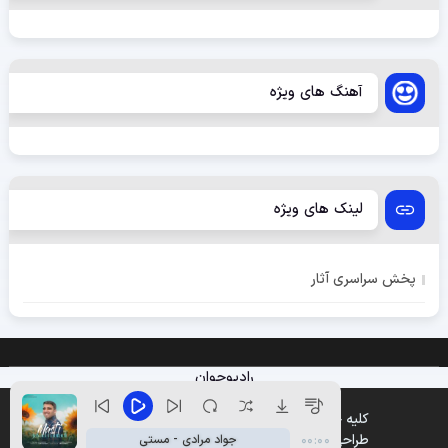
آهنگ های ویژه
لینک های ویژه
پخش سراسری آثار
رادیوجوان
کلیه حقوق متعلق به وب سایت پخش موزیک میباشد
طراحی و پشتیبانی :
وین تم
جواد مرادی - مستی
00:00