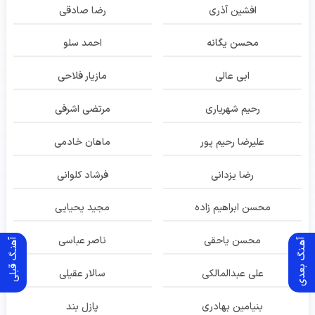
افشین آذری
رضا صادقی
محسن یگانه
احمد سلو
ابی عالی
مازیار فلاحی
رحیم شهریاری
مرتضی اشرفی
علیرضا رحیم پور
ماهان خادمی
رضا یزدانی
فرشاد کلوانی
محسن ابراهیم زاده
مجید یحیایی
محسن یاحقی
ناصر عباسی
آهـنگ بعدی
آهنـگ قبلی
علی عبدالمالکی
سالار عقیلی
بنیامین بهادری
پازل بند