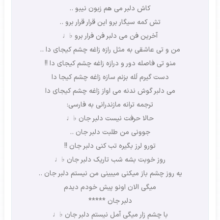
کاش دلبر می هم زبون نیبو ..
تش کمه سیگار برو این قرار قرار برو ..
آخرین فن می دلبر فن فرار برو ♭♩
من و تی عاشقی به مثل رازه زاغه چشم کیجای دا ..
منو تی فاصله دور و درازه زاغه چشم کیجای دا !!
دست گیرم لَله بزنم سازه زاغه چشم کیجا دا
می دلبر گوش ندنه می اواز زاغه چشم کیجای دا
ترجمه ترانه مازندرانی به فارسی:
حالا حرفت نیست دلبر جان ♭♩
جوونی من طلبت دلبر جان ..
تورو لرز بگیره تب کنی دلبر جان !!
روز خوبت بشه شب تاریک دلبر جان ♭♩
یه روز چشم باز میکنی میبینی من نیستم دلبر جان ..
میگی الان اونو پیش خودم دیدم
دلبر جان *****
با چشم زار میگی آمل نیستم دلبر جان ♭♩