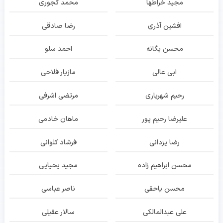
مجید خراطها
محمد کجوری
افشین آذری
رضا صادقی
محسن یگانه
احمد سلو
ابی عالی
مازیار فلاحی
رحیم شهریاری
مرتضی اشرفی
علیرضا رحیم پور
ماهان خادمی
رضا یزدانی
فرشاد کلوانی
محسن ابراهیم زاده
مجید یحیایی
محسن یاحقی
ناصر عباسی
علی عبدالمالکی
سالار عقیلی