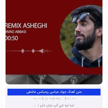
متن آهنگ جواد عباسی ریمیکس عاشقی
─♩─ | .♩♪~♬~♩♪. | ─♩─
اسا نیه تنی گپ جان دلبر ♭♩