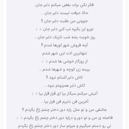
فکر نکن برات بغض میکنم دلبر جان
حالا حرفت نیست دلبر جان ..
جوونی من طلبت دلبر جان !!
تورو لرز بگیره تب کنی دلبر جان ♭♩
روز خوبت بشه شب تاریک دلبر جان ..
آینه فروش شهر کورها شدم !!
تنهاترین لات این شهر شدم
از روزگار خوشی ها شدم ♭♩
پرسه زن کوچه و شهرها شدم ..
کاش دلبر آشنام نبود !!
کاش دلبر همزبونم نبود ..
آتیش میکنم سیگار بیا ای قرار قرار بیا ♭♩
آخرین فن دلبرم فن فرار بیا ..
عاشقی من و تو مثل رازه دور دختر چشم زاغ بگردم !!
فاصله ی من و تو دور و درازه دور دختر چشم زاغ بگردم ♭♩
نی رو دستم میگیرم و میزنم ساز دور دختر چشم زاغ بگردم