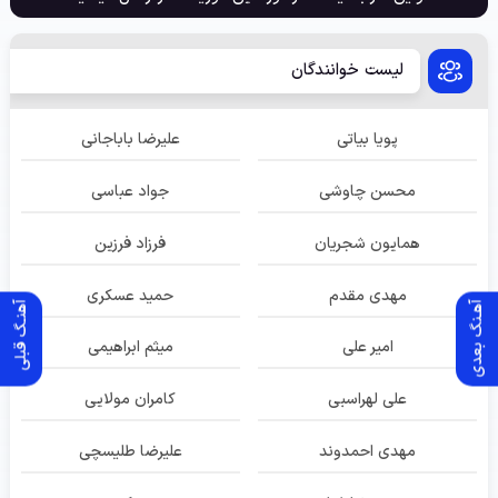
لیست خوانندگان
پویا بیاتی
علیرضا باباجانی
محسن چاوشی
جواد عباسی
همایون شجریان
فرزاد فرزین
مهدی مقدم
حمید عسکری
آهـنگ بعدی
آهنـگ قبلی
امیر علی
میثم ابراهیمی
علی لهراسبی
کامران مولایی
مهدی احمدوند
علیرضا طلیسچی