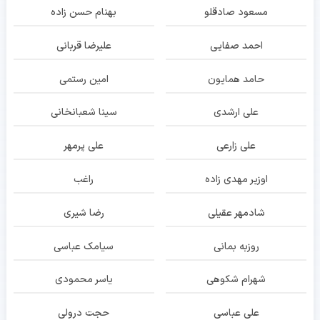
مسعود صادقلو
بهنام حسن زاده
احمد صفایی
علیرضا قربانی
حامد همایون
امین رستمی
علی ارشدی
سینا شعبانخانی
علی زارعی
علی پرمهر
اوزیر مهدی زاده
راغب
شادمهر عقیلی
رضا شیری
روزبه بمانی
سیامک عباسی
شهرام شکوهی
یاسر محمودی
علی عباسی
حجت درولی