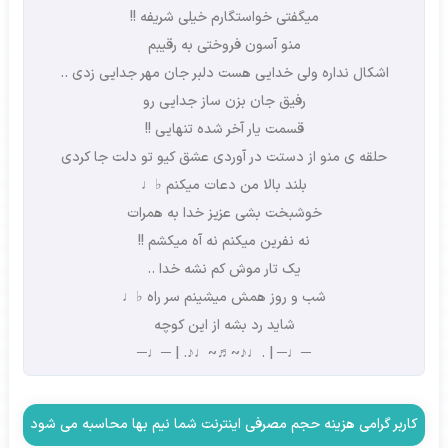
میگفتی خواستگارم خیلی شریفه !!
منو آسون فروختی به رقیبم
اشکال نداره ولی خدایی هست دلبر جان مهر جدایی زدی ..
رفیق جان بزن ساز جدایی رو
قسمت یار آخر شده تنهایی !!
حلقه ی منو از دستت در آوردی عشق کیو تو دلت جا کردی
بلند بالا من دعات میکنم ♭♩
خوشبخت بشی عزیز خدا به همرات
نه نفرین میکنم نه آه میکشم !!
یک تار موش کم نشه خدا ..
شب و روز همش میشینم سر راه ♭♩
شاید رد بشه از این کوچه
─♩─ | .♩♪~♬~♩♪. | ─♩─
کاربر گرامی هزینه حجم مصرفی اینترنت شما نیم بها محاسبه می شود