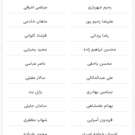
رحیم شهریاری
مرتضی اشرفی
علیرضا رحیم پور
ماهان خادمی
رضا یزدانی
فرشاد کلوانی
محسن ابراهیم زاده
مجید یحیایی
محسن یاحقی
ناصر عباسی
علی عبدالمالکی
سالار عقیلی
بنیامین بهادری
پازل بند
بهنام علمشاهی
سامان جلیلی
فریدون آسرایی
شهاب مظفری
احسان خواجه امیری
محمد علیزاده