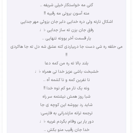
گتی مه خواستگار خیلی شریفه ..
منه آسون بروتی مه رقیبه !!
اشکال نارنه ولی دره خدایی دلبر جان بزوئی مهر جدایی
رفق جان بزن ته ساز جدایی ♭♩
یار قسمت آخر بوونه تنهایی ..
می حلقه ره شی دست جا دربیاردی کنه عشق شه دل ته جا هاکردی
!!
بلند بالا ته ره من کمه دعا
خشبخت باشی عزیز خدا تی همراه ♭♩
نا نفرین کمه و نا کشمه آه ..
ونه یک تار مو کم نوه خدا !!
شبا روز همش نیشتمه سر راه
شاید رد بووشه این کوچه ی جا
ترجمه ترانه مازندرانی به فارسی:
دور یار بی وفام بگردم غریبه ♭♩
خدا جان رقیب منو بکش ..