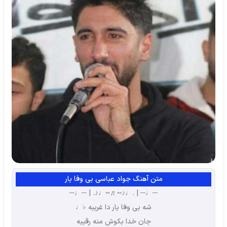
متن آهنگ جواد عباسی بی وفا یار
─♩─ | .♩♪~♬~♩♪. | ─♩─
شه بی وفا یار دا غریبه ♭♩
جان خدا بکوش منه رقیبه