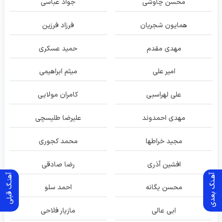
محسن چاوشی
جواد عباسی
همایون شجریان
فرزاد فرزین
مهدی مقدم
حمید عسکری
امیر علی
میثم ابراهیمی
علی لهراسبی
کامران مولایی
مهدی احمدوند
علیرضا طلیسچی
مجید خراطها
محمد کجوری
افشین آذری
رضا صادقی
آهـنگ بعدی
آهنـگ قبلی
محسن یگانه
احمد سلو
ابی عالی
مازیار فلاحی