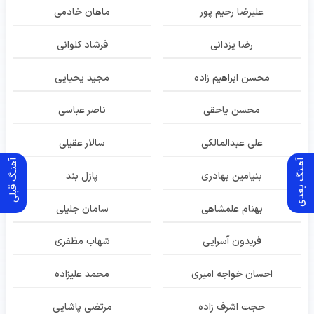
علیرضا رحیم پور
ماهان خادمی
رضا یزدانی
فرشاد کلوانی
محسن ابراهیم زاده
مجید یحیایی
محسن یاحقی
ناصر عباسی
علی عبدالمالکی
سالار عقیلی
آهـنگ بعدی
آهنـگ قبلی
بنیامین بهادری
پازل بند
بهنام علمشاهی
سامان جلیلی
فریدون آسرایی
شهاب مظفری
احسان خواجه امیری
محمد علیزاده
حجت اشرف زاده
مرتضی پاشایی