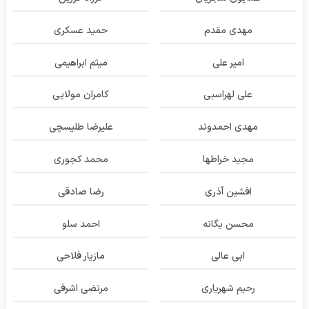
مهدی مقدم
حمید عسکری
امیر علی
میثم ابراهیمی
علی لهراسبی
کامران مولایی
مهدی احمدوند
علیرضا طلیسچی
مجید خراطها
محمد کجوری
افشین آذری
رضا صادقی
محسن یگانه
احمد سلو
ابی عالی
مازیار فلاحی
رحیم شهریاری
مرتضی اشرفی