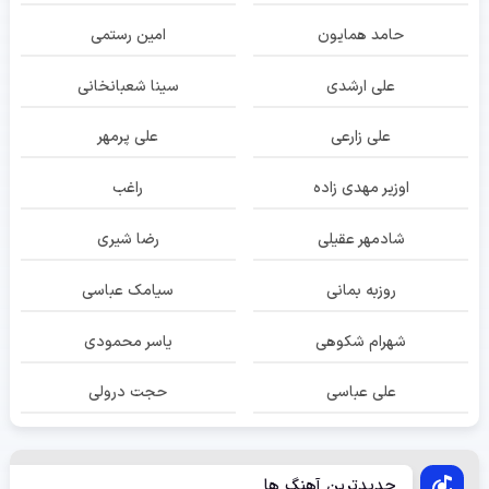
حامد همایون
امین رستمی
علی ارشدی
سینا شعبانخانی
علی زارعی
علی پرمهر
اوزیر مهدی زاده
راغب
شادمهر عقیلی
رضا شیری
روزبه بمانی
سیامک عباسی
شهرام شکوهی
یاسر محمودی
علی عباسی
حجت درولی
جدیدترین آهنگ ها