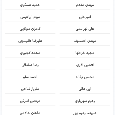
مهدی مقدم
حمید عسکری
امیر علی
میثم ابراهیمی
علی لهراسبی
کامران مولایی
مهدی احمدوند
علیرضا طلیسچی
مجید خراطها
محمد کجوری
افشین آذری
رضا صادقی
محسن یگانه
احمد سلو
ابی عالی
مازیار فلاحی
رحیم شهریاری
مرتضی اشرفی
علیرضا رحیم پور
ماهان خادمی