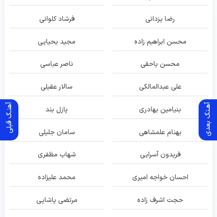
رضا یزدانی
فرشاد کلوانی
محسن ابراهیم زاده
مجید یحیایی
محسن یاحقی
ناصر عباسی
علی عبدالمالکی
سالار عقیلی
آهـنگ بعدی
آهنـگ قبلی
بنیامین بهادری
پازل بند
بهنام علمشاهی
سامان جلیلی
فریدون آسرایی
شهاب مظفری
احسان خواجه امیری
محمد علیزاده
حجت اشرف زاده
مرتضی پاشایی