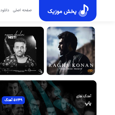
صفحه اصلی
دانلود
پخش موزیک
آهنگ های
5749 آهنگ
پاپ