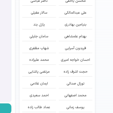
محسن یاحقی
ناصر عباسی
علی عبدالمالکی
سالار عقیلی
بنیامین بهادری
پازل بند
بهنام علمشاهی
سامان جلیلی
فریدون آسرایی
شهاب مظفری
احسان خواجه امیری
محمد علیزاده
حجت اشرف زاده
مرتضی پاشایی
تورال صدالی
ایمان غلامی
محمد اصفهانی
احمد سعیدی
یوسف زمانی
عماد طالب زاده