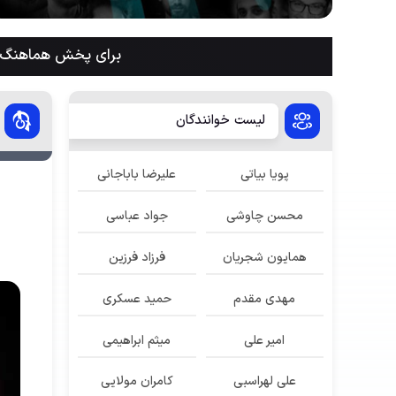
برای پخش هماهنگ م
لیست خوانندگان
پویا بیاتی
علیرضا باباجانی
محسن چاوشی
جواد عباسی
همایون شجریان
فرزاد فرزین
مهدی مقدم
حمید عسکری
امیر علی
میثم ابراهیمی
علی لهراسبی
کامران مولایی