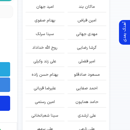
ماکان بند
امید جهان
امین فیاض
بهنام صفوی
آهـنگ بعدی
مهدی جهانی
سینا سرلک
گرشا رضایی
روح الله خداداد
امیر فضلی
علی زند وکیلی
مسعود صادقلو
بهنام حسن زاده
احمد صفایی
علیرضا قربانی
حامد همایون
امین رستمی
علی ارشدی
سینا شعبانخانی
علی زارعی
علی پرمهر