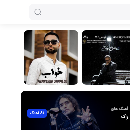
آهنگ های
81 آهنگ
راک