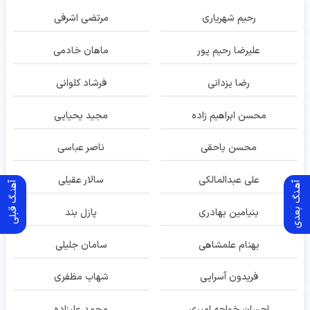
رحیم شهریاری
مرتضی اشرفی
علیرضا رحیم پور
ماهان خادمی
رضا یزدانی
فرشاد کلوانی
محسن ابراهیم زاده
مجید یحیایی
محسن یاحقی
ناصر عباسی
علی عبدالمالکی
سالار عقیلی
آهـنگ بعدی
آهنـگ قبلی
بنیامین بهادری
پازل بند
بهنام علمشاهی
سامان جلیلی
فریدون آسرایی
شهاب مظفری
احسان خواجه امیری
محمد علیزاده