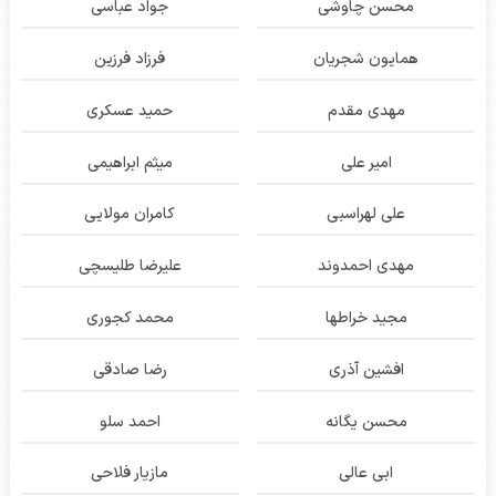
محسن چاوشی
جواد عباسی
همایون شجریان
فرزاد فرزین
مهدی مقدم
حمید عسکری
امیر علی
میثم ابراهیمی
علی لهراسبی
کامران مولایی
مهدی احمدوند
علیرضا طلیسچی
مجید خراطها
محمد کجوری
افشین آذری
رضا صادقی
محسن یگانه
احمد سلو
ابی عالی
مازیار فلاحی