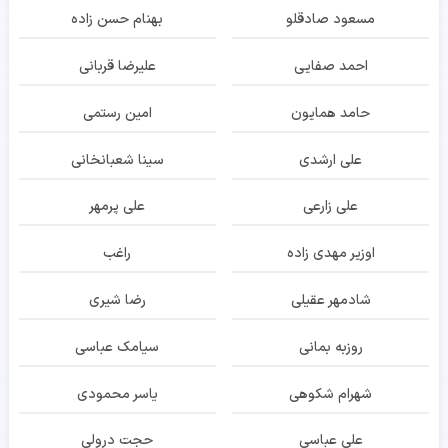
مسعود صادقلو
بهنام حسن زاده
احمد صفایی
علیرضا قربانی
حامد همایون
امین رستمی
علی ارشدی
سینا شعبانخانی
علی زارعی
علی پرمهر
اوزیر مهدی زاده
راغب
شادمهر عقیلی
رضا شیری
روزبه بمانی
سیامک عباسی
شهرام شکوهی
یاسر محمودی
علی عباسی
حجت درولی