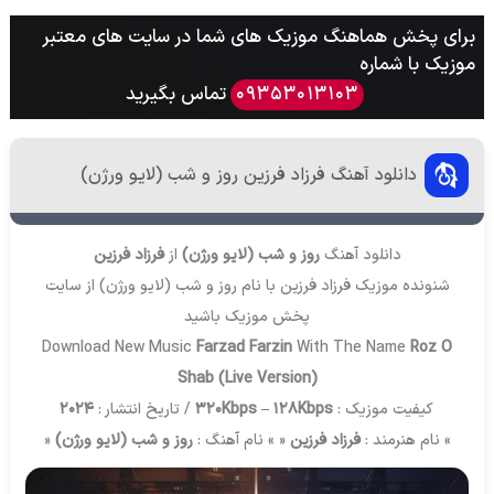
برای پخش هماهنگ موزیک های شما در سایت های معتبر
موزیک با شماره
تماس بگیرید
09353013103
دانلود آهنگ فرزاد فرزین روز و شب (لایو ورژن)
دانلود آهنگ
روز و شب (لایو ورژن)
از
فرزاد فرزین
شنونده موزیک فرزاد فرزین با نام روز و شب (لایو ورژن) از سایت
پخش موزیک
باشید
Download New Music
Farzad Farzin
With The Name
Roz O
Shab (Live Version)
کیفیت موزیک :
320Kbps – 128Kbps
/ تاریخ انتشار :
2024
» نام هنرمند :
فرزاد فرزین
« » نام آهنگ :
روز و شب (لایو ورژن)
«