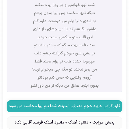
شب توو خوابمی و باز روزا رو دلتنگتم
دیگه تنها سختمه پس بیا بمون پیشم
تو شدی دنیا برام من دوستت دارم گلم
عاشق نگاهتم که با اون چشای ناز داری
این قلب منو میکشی سمت خودت
صد دفعه بهت میگم که چقدر عاشقتم
تو بشی عین خودم گیر کنه پیشم دلت
مهربونه خنده هات تو برام بخند فقط
من بجز لبخند تو مگه چی میخوام ازت؟
آرومم وقتایی که حس کنم بودنتو
بمون اینجا عشق من دیگه از من دور نشو
کاربر گرامی هزینه حجم مصرفی اینترنت شما نیم بها محاسبه می شود
پخش موزیک
»
دانلود آهنگ
»
دانلود آهنگ فرشید آقایی نگاه