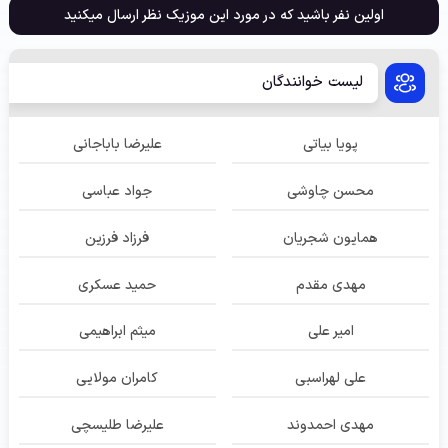
اولین نفر باشید که در مورد این موزیک نظر ارسال میکنید
لیست خوانندگان
پویا بیاتی
علیرضا باباجانی
محسن چاوشی
جواد عباسی
همایون شجریان
فرزاد فرزین
مهدی مقدم
حمید عسکری
امیر علی
میثم ابراهیمی
علی لهراسبی
کامران مولایی
مهدی احمدوند
علیرضا طلیسچی