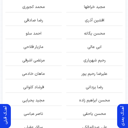
مجید خراطها
محمد کجوری
افشین آذری
رضا صادقی
محسن یگانه
احمد سلو
ابی عالی
مازیار فلاحی
رحیم شهریاری
مرتضی اشرفی
علیرضا رحیم پور
ماهان خادمی
رضا یزدانی
فرشاد کلوانی
محسن ابراهیم زاده
مجید یحیایی
آهـنگ بعدی
آهنـگ قبلی
محسن یاحقی
ناصر عباسی
علی عبدالمالکی
سالار عقیلی