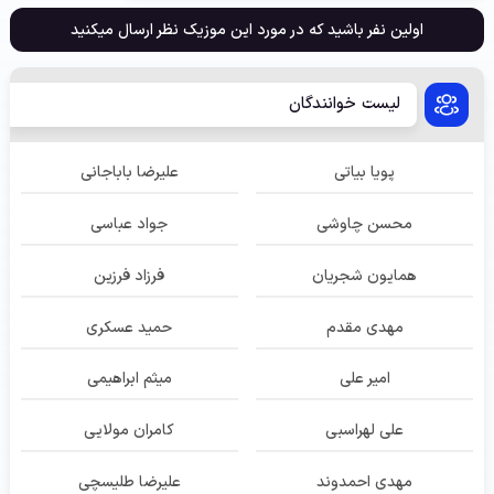
اولین نفر باشید که در مورد این موزیک نظر ارسال میکنید
لیست خوانندگان
پویا بیاتی
علیرضا باباجانی
محسن چاوشی
جواد عباسی
همایون شجریان
فرزاد فرزین
مهدی مقدم
حمید عسکری
امیر علی
میثم ابراهیمی
علی لهراسبی
کامران مولایی
مهدی احمدوند
علیرضا طلیسچی