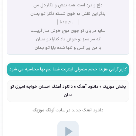
داغ و درد است همه نقش و نگار دل من
بنگر این نقش به خون شسته نگارا تـو بمـان
───┤ ♩♬♫♪♭ ├───
سایه در پای تو چون موج خوش سار گریست
که سر سبز تو خوش باد کنارا تـو بمـان
با من بی کس و تنها شده یارا تـو بـمان
کاربر گرامی هزینه حجم مصرفی اینترنت شما نیم بها محاسبه می شود
پخش موزیک
»
دانلود آهنگ
»
دانلود آهنگ احسان خواجه امیری تو
بمان
دانلود آهنگ جدید
در سایت
آونگ موزیک