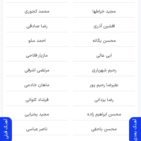
مجید خراطها
محمد کجوری
افشین آذری
رضا صادقی
محسن یگانه
احمد سلو
ابی عالی
مازیار فلاحی
رحیم شهریاری
مرتضی اشرفی
علیرضا رحیم پور
ماهان خادمی
رضا یزدانی
فرشاد کلوانی
محسن ابراهیم زاده
مجید یحیایی
آهـنگ بعدی
آهنـگ قبلی
محسن یاحقی
ناصر عباسی