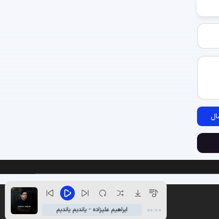
ال
ابراهیم علیزاده - یاندیم یاندیم
00:00