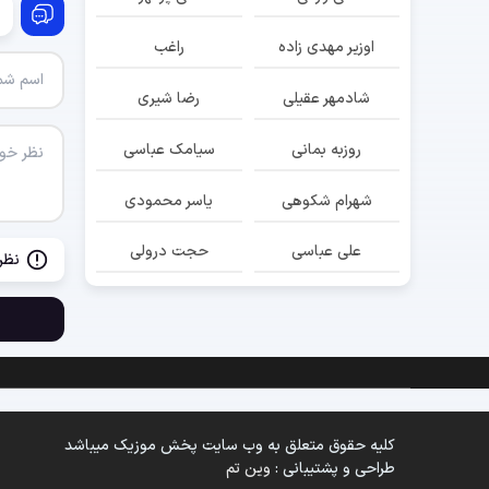
اوزیر مهدی زاده
راغب
شادمهر عقیلی
رضا شیری
روزبه بمانی
سیامک عباسی
شهرام شکوهی
یاسر محمودی
علی عباسی
حجت درولی
نظر
کلیه حقوق متعلق به وب سایت پخش موزیک میباشد
طراحی و پشتیبانی :
وین تم