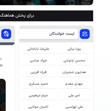
برای پخش هماهنگ م
لیست خوانندگان
پویا بیاتی
علیرضا باباجانی
شن
محسن چاوشی
جواد عباسی
im
همایون شجریان
فرزاد فرزین
مهدی مقدم
حمید عسکری
امیر علی
میثم ابراهیمی
علی لهراسبی
کامران مولایی