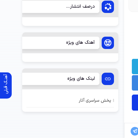
درصف انتشار...
آهنگ های ویژه
آهنـگ قبلی
لینک های ویژه
پخش سراسری آثار