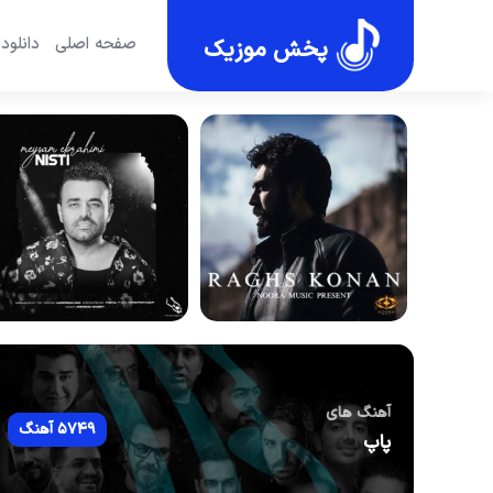
صفحه اصلی
دانلود
پخش موزیک
آهنگ های
5749 آهنگ
پاپ