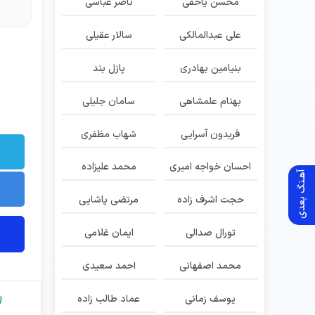
محسن یاحقی
ناصر عباسی
علی عبدالمالکی
سالار عقیلی
بنیامین بهادری
پازل بند
بهنام علمشاهی
سامان جلیلی
فریدون آسرایی
شهاب مظفری
احسان خواجه امیری
محمد علیزاده
آهـنگ بعدی
حجت اشرف زاده
مرتضی پاشایی
تورال صدالی
ایمان غلامی
محمد اصفهانی
احمد سعیدی
یوسف زمانی
عماد طالب زاده