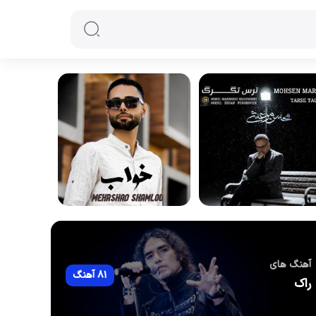
آهنگ های
81 آهنگ
راک