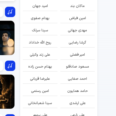
ماکان بند
امید جهان
امین فیاض
بهنام صفوی
مهدی جهانی
سینا سرلک
گرشا رضایی
روح الله خداداد
امیر فضلی
علی زند وکیلی
مسعود صادقلو
بهنام حسن زاده
احمد صفایی
علیرضا قربانی
حامد همایون
امین رستمی
علی ارشدی
سینا شعبانخانی
علی زارعی
علی پرمهر