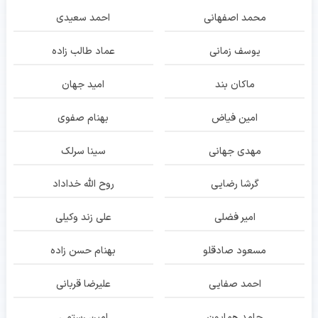
محمد اصفهانی
احمد سعیدی
یوسف زمانی
عماد طالب زاده
ماکان بند
امید جهان
امین فیاض
بهنام صفوی
مهدی جهانی
سینا سرلک
گرشا رضایی
روح الله خداداد
امیر فضلی
علی زند وکیلی
مسعود صادقلو
بهنام حسن زاده
احمد صفایی
علیرضا قربانی
حامد همایون
امین رستمی