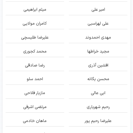
امیر علی
میثم ابراهیمی
علی لهراسبی
کامران مولایی
مهدی احمدوند
علیرضا طلیسچی
مجید خراطها
محمد کجوری
افشین آذری
رضا صادقی
محسن یگانه
احمد سلو
ابی عالی
مازیار فلاحی
رحیم شهریاری
مرتضی اشرفی
علیرضا رحیم پور
ماهان خادمی