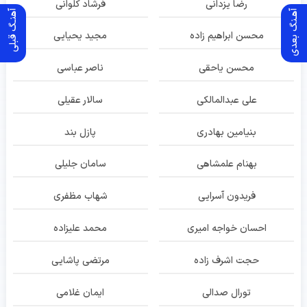
رضا یزدانی
فرشاد کلوانی
آهـنگ بعدی
آهنـگ قبلی
محسن ابراهیم زاده
مجید یحیایی
محسن یاحقی
ناصر عباسی
علی عبدالمالکی
سالار عقیلی
بنیامین بهادری
پازل بند
بهنام علمشاهی
سامان جلیلی
فریدون آسرایی
شهاب مظفری
احسان خواجه امیری
محمد علیزاده
حجت اشرف زاده
مرتضی پاشایی
تورال صدالی
ایمان غلامی