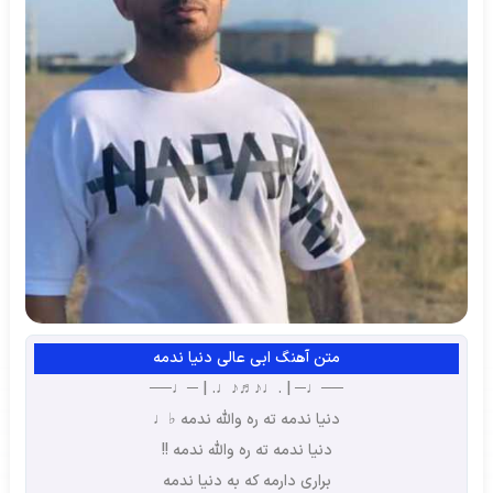
متن آهنگ ابی عالی دنیا ندمه
──♩─ | .♩♪♬♪♩. | ─♩──
دنیا ندمه ته ره والله ندمه ♭♩
دنیا ندمه ته ره والله ندمه !!
براری دارمه که به دنیا ندمه