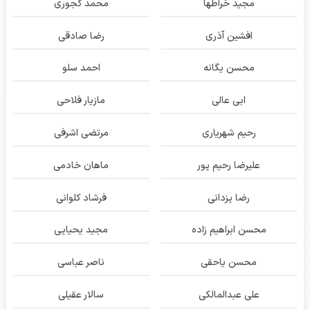
مجید خراطها
محمد کجوری
افشین آذری
رضا صادقی
محسن یگانه
احمد سلو
ابی عالی
مازیار فلاحی
رحیم شهریاری
مرتضی اشرفی
علیرضا رحیم پور
ماهان خادمی
رضا یزدانی
فرشاد کلوانی
محسن ابراهیم زاده
مجید یحیایی
محسن یاحقی
ناصر عباسی
علی عبدالمالکی
سالار عقیلی