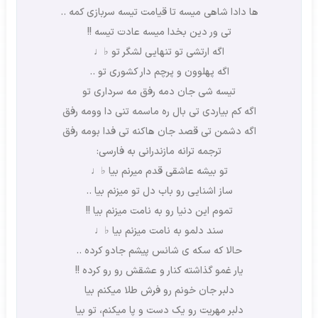
ها دادا شاهی میسه تا قیامت تیسه سربازی کمه ..
تی ور دین بخدا میسه عادت تیسه !!
اگه ارتشی تو تنهایی لشگر تو ♭♩
اگه پهلوون و پرچم دار کشوری تو ..
تیسه شی جان دمه رفق مه سرداری تو
اگه کم بیاردی تی بال ره ماسمه تنی دا وومه رفق
اگه دشمن تی قصد جان هاکنه تی فدا بومه رفق
ترجمه ترانه مازندرانی به فارسی:
تو بیشه عاشقی قدم میرنم بیا ♭♩
ساز اشنایی رو باب دل تو میزنم بیا ..
تموم این دنیا رو به نامت میزنم بیا !!
سند دلمو به نامت میزنم بیا ♭♩
حالا که سکه ی شانس پیشم جادو کرده ..
یار غمو گذاشته کنار و عشقش رو رو کرده !!
دلبر جان خونم رو فرش طلا میکنم بیا
دلبر مهریت رو یک دست و پا میکنم، تو بیا