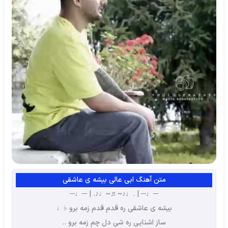
متن آهنگ ابی عالی بیشه ی عاشقی
─♩─ | .♩♪~♬~♩♪. | ─♩─
بیشه ی عاشقی ره قدم قدم زمه برو ♭♩
ساز اشنایی ره شی دل چم زمه برو ..