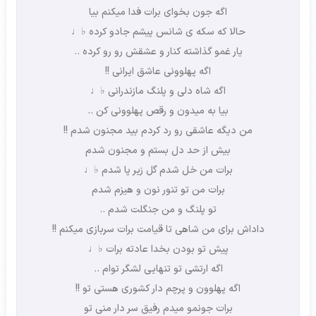
اگه جون بخوای برات فدا میکنم بیا
حالا که سکه ی شانس پیشم جادو کرده ♭♩
یار غمو گذاشته کنار و عشقش رو رو کرده ..
اگه پهلوونی عاشق ایرانی !!
اگه شاه دلی و پلنگ مازندرانی ♭♩
بیا به میدون و رقص پهلوونی کن ..
من دیگه عاشقی رو رد کردم بید مجنون شدم !!
بیش از حد دل بستم و مجنون شدم
برات من خل شدم گل زیر پا شدم ♭♩
برات من تو تنور نون و هیزم شدم
تو پلنگ و من جنگلت شدم ..
داداش برای من شاهی تا قیامت برات سربازی میکنم !!
پیش تو بودن بخدا عادته برات ♭♩
اگه ارتشی تو تنهایی لشگر توام ..
اگه پهلوون و پرچم دار کشوری هستی تو !!
برات جونمو میدم رفیق سر دار منی تو