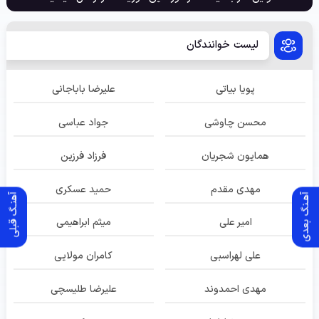
لیست خوانندگان
پویا بیاتی
علیرضا باباجانی
محسن چاوشی
جواد عباسی
همایون شجریان
فرزاد فرزین
مهدی مقدم
حمید عسکری
آهـنگ بعدی
آهنـگ قبلی
امیر علی
میثم ابراهیمی
علی لهراسبی
کامران مولایی
مهدی احمدوند
علیرضا طلیسچی