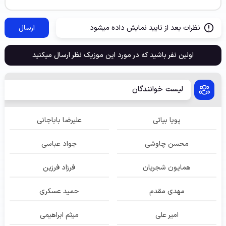
نظرات بعد از تایید نمایش داده میشود
ارسال
اولین نفر باشید که در مورد این موزیک نظر ارسال میکنید
لیست خوانندگان
پویا بیاتی
علیرضا باباجانی
محسن چاوشی
جواد عباسی
همایون شجریان
فرزاد فرزین
مهدی مقدم
حمید عسکری
امیر علی
میثم ابراهیمی