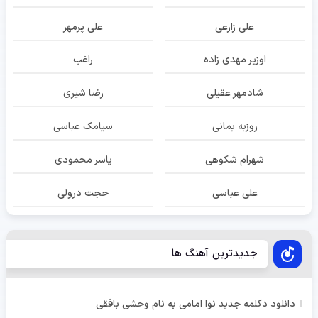
علی زارعی
علی پرمهر
اوزیر مهدی زاده
راغب
شادمهر عقیلی
رضا شیری
روزبه بمانی
سیامک عباسی
شهرام شکوهی
یاسر محمودی
علی عباسی
حجت درولی
جدیدترین آهنگ ها
دانلود دکلمه جدید نوا امامی به نام وحشی بافقی