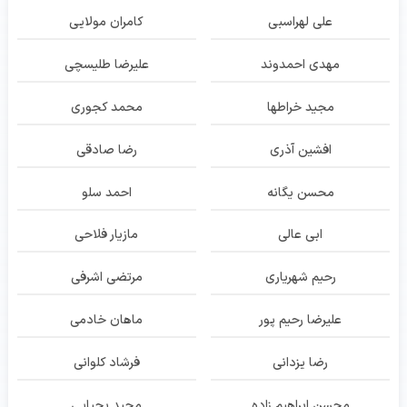
علی لهراسبی
کامران مولایی
مهدی احمدوند
علیرضا طلیسچی
مجید خراطها
محمد کجوری
افشین آذری
رضا صادقی
محسن یگانه
احمد سلو
ابی عالی
مازیار فلاحی
رحیم شهریاری
مرتضی اشرفی
علیرضا رحیم پور
ماهان خادمی
رضا یزدانی
فرشاد کلوانی
محسن ابراهیم زاده
مجید یحیایی