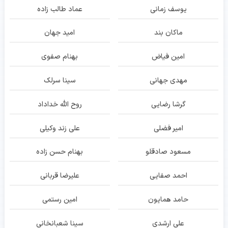
یوسف زمانی
عماد طالب زاده
ماکان بند
امید جهان
امین فیاض
بهنام صفوی
مهدی جهانی
سینا سرلک
گرشا رضایی
روح الله خداداد
امیر فضلی
علی زند وکیلی
مسعود صادقلو
بهنام حسن زاده
احمد صفایی
علیرضا قربانی
حامد همایون
امین رستمی
علی ارشدی
سینا شعبانخانی