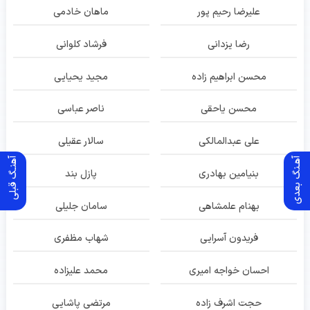
علیرضا رحیم پور
ماهان خادمی
رضا یزدانی
فرشاد کلوانی
محسن ابراهیم زاده
مجید یحیایی
محسن یاحقی
ناصر عباسی
علی عبدالمالکی
سالار عقیلی
آهـنگ بعدی
آهنـگ قبلی
بنیامین بهادری
پازل بند
بهنام علمشاهی
سامان جلیلی
فریدون آسرایی
شهاب مظفری
احسان خواجه امیری
محمد علیزاده
حجت اشرف زاده
مرتضی پاشایی