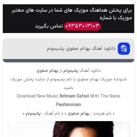
برای پخش هماهنگ موزیک های شما در سایت های معتبر
موزیک با شماره
تماس بگیرید
09353013103
دانلود آهنگ بهنام صفوی پشیمونم
دانلود آهنگ
پشیمونم
از
بهنام صفوی
شنونده موزیک بهنام صفوی با نام پشیمونم از سایت
پخش موزیک
باشید
Download New Music
Behnam Safavi
With The Name
Pashimonam
» نام هنرمند :
بهنام صفوی
« » نام آهنگ :
پشیمونم
«