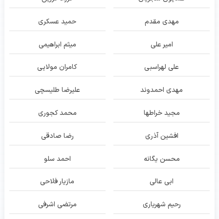
مهدی مقدم
حمید عسکری
امیر علی
میثم ابراهیمی
علی لهراسبی
کامران مولایی
مهدی احمدوند
علیرضا طلیسچی
مجید خراطها
محمد کجوری
افشین آذری
رضا صادقی
محسن یگانه
احمد سلو
ابی عالی
مازیار فلاحی
رحیم شهریاری
مرتضی اشرفی