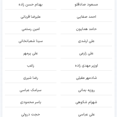
مسعود صادقلو
بهنام حسن زاده
احمد صفایی
علیرضا قربانی
حامد همایون
امین رستمی
علی ارشدی
سینا شعبانخانی
علی زارعی
علی پرمهر
اوزیر مهدی زاده
راغب
شادمهر عقیلی
رضا شیری
روزبه بمانی
سیامک عباسی
شهرام شکوهی
یاسر محمودی
علی عباسی
حجت درولی