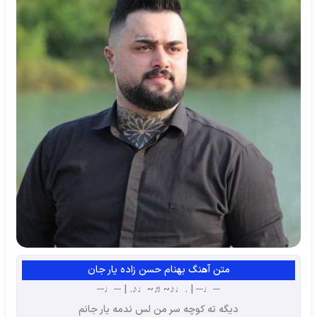
متن آهنگ بهنام حسن زاده یار جان
─♩─ | .♩♪~♬~♩♪. | ─♩─
دیگه ته کوچه سر من لس ندمه یار جانم