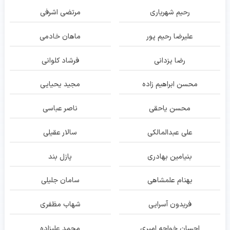
رحیم شهریاری
مرتضی اشرفی
علیرضا رحیم پور
ماهان خادمی
رضا یزدانی
فرشاد کلوانی
محسن ابراهیم زاده
مجید یحیایی
محسن یاحقی
ناصر عباسی
علی عبدالمالکی
سالار عقیلی
بنیامین بهادری
پازل بند
بهنام علمشاهی
سامان جلیلی
فریدون آسرایی
شهاب مظفری
احسان خواجه امیری
محمد علیزاده