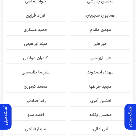
محسن چاوشی
جواد عباسی
همایون شجریان
فرزاد فرزین
مهدی مقدم
حمید عسکری
امیر علی
میثم ابراهیمی
علی لهراسبی
کامران مولایی
مهدی احمدوند
علیرضا طلیسچی
مجید خراطها
محمد کجوری
افشین آذری
رضا صادقی
آهـنگ بعدی
آهنـگ قبلی
محسن یگانه
احمد سلو
ابی عالی
مازیار فلاحی