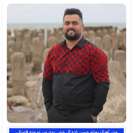
متن آهنگ بهنام حسن زاده گل خش بوی من تو چنه قشنگی