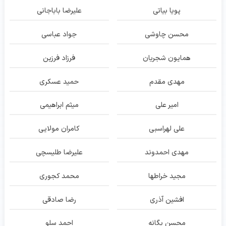
پویا بیاتی
علیرضا باباجانی
محسن چاوشی
جواد عباسی
همایون شجریان
فرزاد فرزین
مهدی مقدم
حمید عسکری
امیر علی
میثم ابراهیمی
علی لهراسبی
کامران مولایی
مهدی احمدوند
علیرضا طلیسچی
مجید خراطها
محمد کجوری
افشین آذری
رضا صادقی
محسن یگانه
احمد سلو